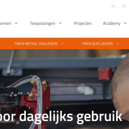
NL
DE
stemen
Toepassingen
Projecten
Academy
ren – Fiber
Metaal lasersnijden – Fiber
Fiber graveer lasers
Lasergravere
Fiber metaal 
FIBER METAAL SNIJLASERS
FIBER BUIS LASERS
machines voor
out
Automotive lasersnijden
Laser graveermachine metaal
Kunststof las
Uitleg metaal 
er machine
Profiel en buis lasersnijden
Aanschaf fiber graveer laser
Glas lasergra
Hoe werkt een
ren
CO2 laser
Lasersnijden fitness apparatuur
Edel/metalen graveren met laser
PCBs lasergr
Voordelen fib
arkeren
t fiber of
Meubel lasersnijden
Verschil UV en fiberlaser
Verschil UV & 
Beoordelen sni
minium
Lasersnijden landbouw
Hoge resolutie lasergraveren
ren in kleur
mechanisatie
or dagelijks gebruik
or juwelen
strumenten