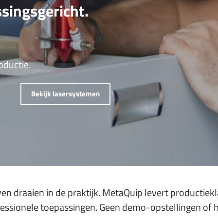
ssingsgericht.
rs graveren
delen
oductie.
Bekijk lasersystemen
en draaien in de praktijk. MetaQuip levert productiek
fessionele toepassingen. Geen demo-opstellingen of