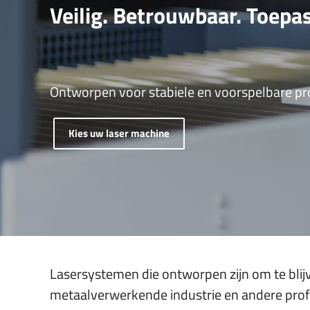
Veilig. Betrouwbaar. Toepa
Barcodes & numme
Filters lasersnijden
Belang van goede luchtafzuiging
Traceability onder
Schuimrubber lasersnijden
Modelbouw & maquettes
Ontworpen voor stabiele en voorspelbare pr
Naamborden & Signs
Kies uw laser machine
Lasersystemen die ontworpen zijn om te blijv
metaalverwerkende industrie en andere pro