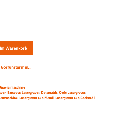
Im Warenkorb
 Vorführtermin...
r Graviermaschine
avur
,
Barcodes Lasergravur
,
Datamatrix-Code Lasergravur
,
iermaschine
,
Lasergravur aus Metall
,
Lasergravur aus Edelstahl