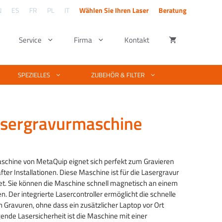
N
ES
FR
PL
IT
Wählen Sie Ihren Laser
Beratung
Service
Firma
Kontakt
– UV-Laser
chneider
Art des Materials
Software & Design
SPEZIELLES
ZUBEHÖR & FILTER
Komplette Materialliste zum Laserschneiden
toff
 Metall-
Grundlegende Vektor- und
und Lasergravieren. Ist Ihr Material nicht
ern
Fotobearbeitung
aufgeführt? Wir testen Ihr Material
uf Glas
kostenlos.
asergravurmaschine
rt ein
Gravieren von Fotos mit
vur
Beispiele für Laserprojekte
er
PhotoGrav
Sehen Sie, was Sie mit einer
V & Faserlaser
Lasertechnik machen können.
Schneidens von
Software für Lasermaschinen
schine von MetaQuip eignet sich perfekt zum Gravieren
Laserworks-Softwareschulung
ter Installationen. Diese Maschine ist für die Lasergravur
 die Schnittqualität
et. Sie können die Maschine schnell magnetisch an einem
Schulung der EZCAD-Software
. Der integrierte Lasercontroller ermöglicht die schnelle
Gravuren, ohne dass ein zusätzlicher Laptop vor Ort
egende Lasersicherheit ist die Maschine mit einer