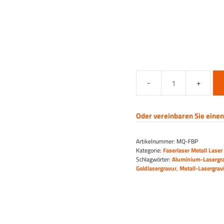
Tragbare
Lasergravurmaschine
Menge
Oder vereinbaren Sie einen
Artikelnummer:
MQ-FBP
Kategorie:
Faserlaser Metall Lase
Schlagwörter:
Aluminium-Lasergr
Goldlasergravur
,
Metall-Lasergrav