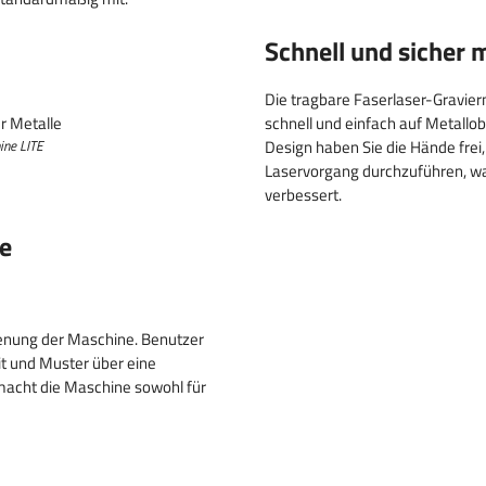
Schnell und sicher 
Die tragbare Faserlaser-Gravier
schnell und einfach auf Metallo
Design haben Sie die Hände fre
ine LITE
Laservorgang durchzuführen, was
verbessert.
re
ienung der Maschine. Benutzer
it und Muster über eine
macht die Maschine sowohl für