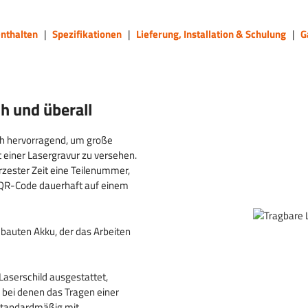
nthalten
|
Spezifikationen
|
Lieferung, Installation & Schulung
|
G
ch und überall
ch hervorragend, um große
t einer Lasergravur zu versehen.
zester Zeit eine Teilenummer,
n QR-Code dauerhaft auf einem
bauten Akku, der das Arbeiten
Laserschild ausgestattet,
, bei denen das Tragen einer
r standardmäßig mit.