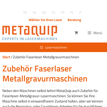
Zum
Inhalt
DE
NL
EN
ES
FR
PL
IT
springen
Wählen Sie Ihren Laser
Beratung
Menü
Lasermaschinen
Start
/ Zubehör Faserlaser Metallgravurmaschinen
Zubehör Faserlaser
Metallgravurmaschinen
Neben den Maschinen selbst liefert MetaQuip auch Zubehör für
Faserlaser-Metallgravur-Lasermaschinen. So können Sie Ihre
Maschine selbst in einwandfreiem Zustand halten, aber wir können
auch die Reparatur- oder Countdown-Arbeiten für Sie durchführen.