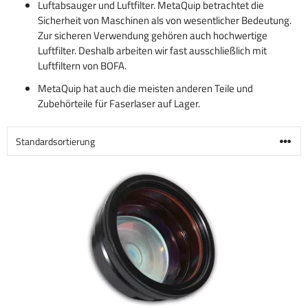
Luftabsauger und Luftfilter. MetaQuip betrachtet die
Sicherheit von Maschinen als von wesentlicher Bedeutung.
Zur sicheren Verwendung gehören auch hochwertige
Luftfilter. Deshalb arbeiten wir fast ausschließlich mit
Luftfiltern von BOFA.
MetaQuip hat auch die meisten anderen Teile und
Zubehörteile für Faserlaser auf Lager.
Für
diese
Produkte
sind
weitere
Varianten
verfügbar.
Diese
Optionen
können