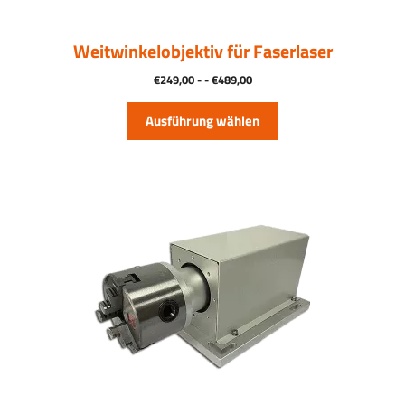
auf
der
Produktseite
Weitwinkelobjektiv für Faserlaser
ausgewählt
Preisspanne:
€
249,00
- -
€
489,00
werden
249,00
€
Ausführung wählen
bis
489,00
€