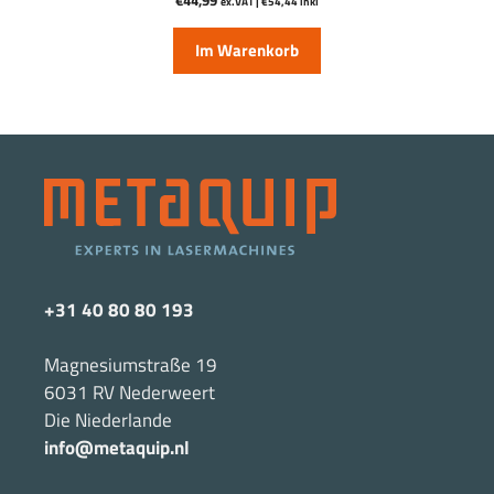
€
44,99
ex.VAT |
€
54,44
inkl
Im Warenkorb
+31 40 80 80 193
Magnesiumstraße 19
6031 RV Nederweert
Die Niederlande
info@metaquip.nl