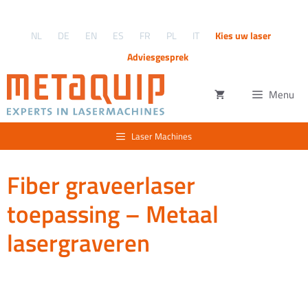
Ga
naar
NL
DE
EN
ES
FR
PL
IT
Kies uw laser
de
inhoud
Adviesgesprek
Menu
Laser Machines
Fiber graveerlaser
toepassing – Metaal
lasergraveren