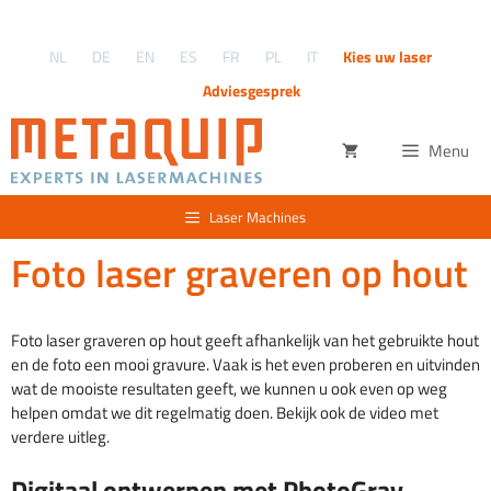
Ga
naar
NL
DE
EN
ES
FR
PL
IT
Kies uw laser
de
inhoud
Adviesgesprek
Menu
Laser Machines
Foto laser graveren op hout
Foto laser graveren op hout geeft afhankelijk van het gebruikte hout
en de foto een mooi gravure. Vaak is het even proberen en uitvinden
wat de mooiste resultaten geeft, we kunnen u ook even op weg
helpen omdat we dit regelmatig doen. Bekijk ook de video met
verdere uitleg.
Digitaal ontwerpen met PhotoGrav