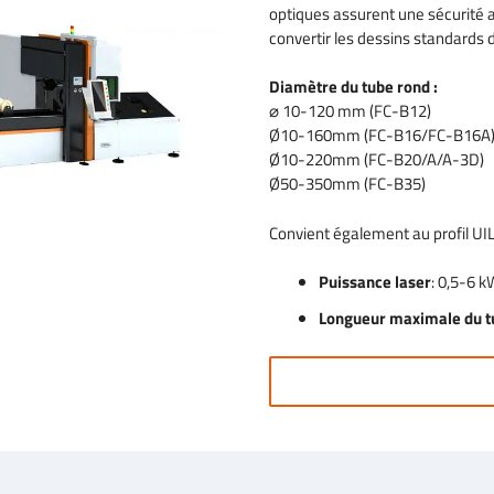
optiques assurent une sécurité ab
arres et des
convertir les dessins standards 
Diamètre du tube rond :
é
⌀ 10-120 mm (FC-B12)
Ø10-160mm (FC-B16/FC-B16A
Ø10-220mm (FC-B20/A/A-3D)
Ø50-350mm (FC-B35)
Convient également au profil UIL 
Puissance laser
: 0,5-6 k
Longueur maximale du 