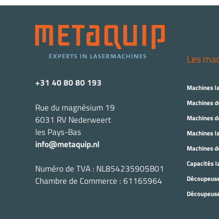
Les ma
+31 40 80 80 193
Machines l
Machines de
Rue du magnésium 19
Machines de
6031 RV Nederweert
les Pays-Bas
Machines la
info@metaquip.nl
Machines de
Capacités l
Numéro de TVA : NL854235905B01
Découpeuse
Chambre de Commerce : 61165964
Découpeuse