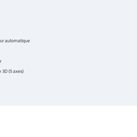
eur automatique
r
e 3D (5 axes)