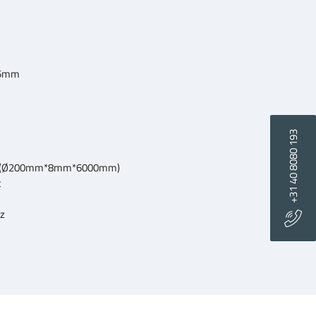
05mm
+31 40 8080 193
g (Ø200mm*8mm*6000mm)
t
z