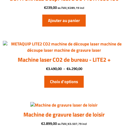
€
239,00
ex.TVA |
€
289,19
incl
Ajouter au panier
Le
produit
avec
Machine laser CO2 de bureau - LITE2 +
plus
de
Plage
€
3.490,00
-
€
4.290,00
de
variations.
prix
Les
Choix d'options
:
options
3
disponibles
490,00
sont
€
disponibles
à
4
sur
Machine de gravure laser de loisir
290,00
la
€
€
2.899,00
ex.TVA |
€
3.507,79
incl
page