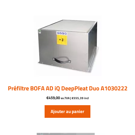
Préfiltre BOFA AD iQ DeepPleat Duo A1030222
€
459,00
ex.TVA |
€
555,39
incl
Ajouter au panier