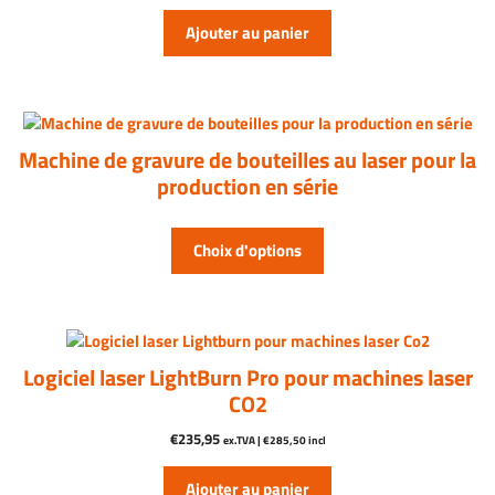
produit
Ajouter au panier
Le
produit
Machine de gravure de bouteilles au laser pour la
avec
production en série
plus
de
variations.
Choix d'options
Les
options
disponibles
sont
disponibles
Logiciel laser LightBurn Pro pour machines laser
sur
CO2
la
page
€
235,95
ex.TVA |
€
285,50
incl
produit
Ajouter au panier