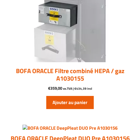
BOFA ORACLE Filtre combiné HEPA / gaz
A1030155
€
359,00
ex.TVA |
€
434,39
incl
Ajouter au panier
BOFA ORACLE DeepPleat DUO Pre A1030156