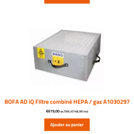
BOFA AD iQ Filtre combiné HEPA / gaz A1030297
€
619,00
ex.TVA |
€
748,99
incl
Ajouter au panier