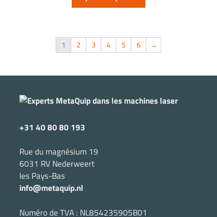
1
2
3
4
5
6
→
+31 40 80 80 193
Rue du magnésium 19
6031 RV Nederweert
les Pays-Bas
info@metaquip.nl
Numéro de TVA : NL854235905B01