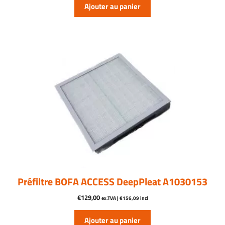
Ajouter au panier
Préfiltre BOFA ACCESS DeepPleat A1030153
€
129,00
ex.TVA |
€
156,09
incl
Ajouter au panier