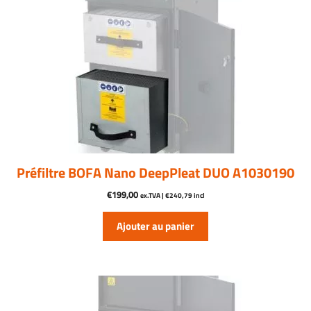
Préfiltre BOFA Nano DeepPleat DUO A1030190
€
199,00
ex.TVA |
€
240,79
incl
Ajouter au panier