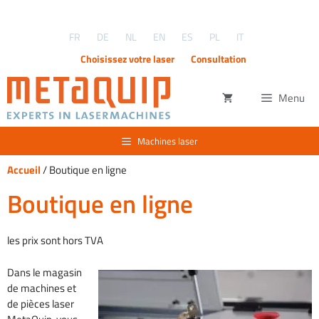
Aller
au
FR
DE
NL
EN
ES
PL
IT
contenu
Choisissez votre laser
Consultation
Menu
Machines laser
Accueil
/ Boutique en ligne
Boutique en ligne
les prix sont hors TVA
Dans le magasin
de machines et
de pièces laser