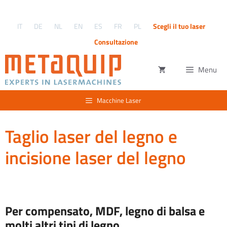
Vai
al
IT
DE
NL
EN
ES
FR
PL
Scegli il tuo laser
contenuto
Consultazione
Menu
Macchine Laser
Taglio laser del legno e
incisione laser del legno
Per compensato, MDF, legno di balsa e
molti altri tipi di legno