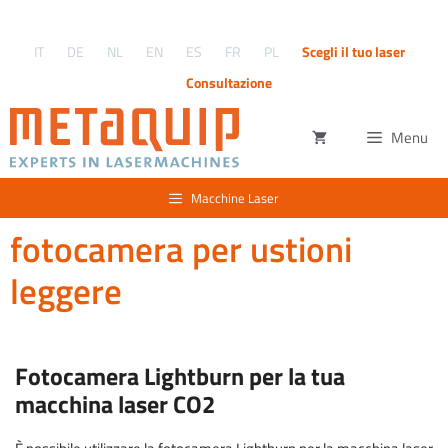
Vai
al
IT
DE
NL
EN
ES
FR
PL
Scegli il tuo laser
contenuto
Consultazione
Menu
Macchine Laser
fotocamera per ustioni
leggere
Fotocamera Lightburn per la tua
macchina laser CO2