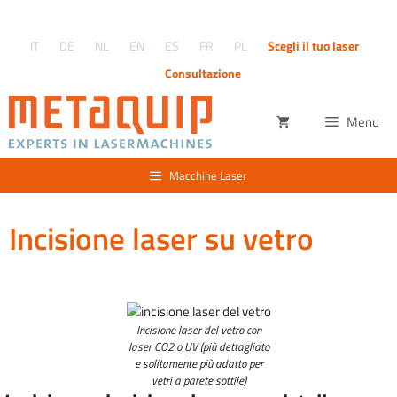
Vai
al
IT
DE
NL
EN
ES
FR
PL
Scegli il tuo laser
contenuto
Consultazione
Menu
Macchine Laser
Incisione laser su vetro
Incisione laser del vetro con
laser CO2 o UV (più dettagliato
e solitamente più adatto per
vetri a parete sottile)