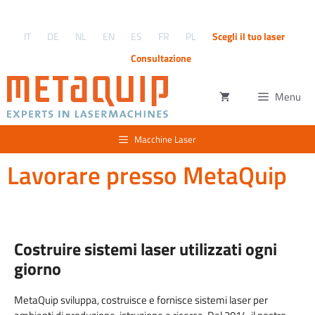
Vai
al
IT
DE
NL
EN
ES
FR
PL
Scegli il tuo laser
contenuto
Consultazione
Menu
Macchine Laser
Lavorare presso MetaQuip
Costruire sistemi laser utilizzati ogni
giorno
MetaQuip sviluppa, costruisce e fornisce sistemi laser per