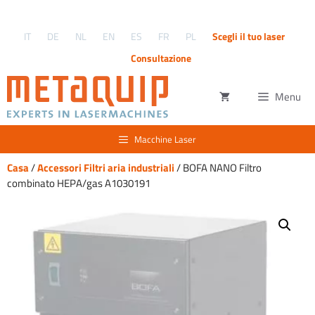
Vai
al
IT
DE
NL
EN
ES
FR
PL
Scegli il tuo laser
contenuto
Consultazione
Menu
Macchine Laser
Casa
/
Accessori Filtri aria industriali
/ BOFA NANO Filtro
combinato HEPA/gas A1030191