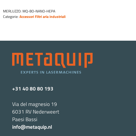
HEPA/gas
MERLUZZO:
MQ-BO-NANO-HEPA
A1030191
Categorie:
Accessori Filtri aria industriali
quantità
+31 40 80 80 193
Via del magnesio 19
6031 RV Nederweert
Paesi Bassi
info@metaquip.nl