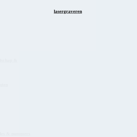
lasergraveren
dschap &
nten
des & nummers