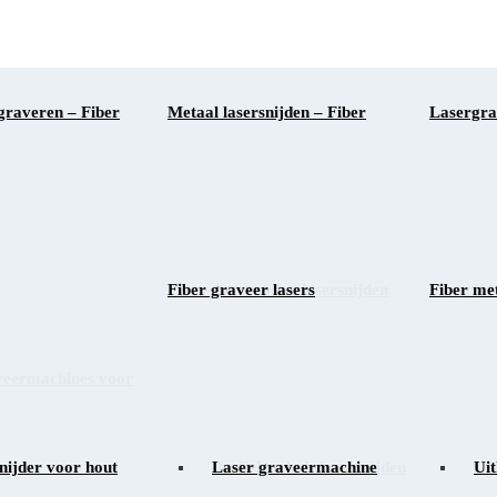
graveren – Fiber
Metaal lasersnijden – Fiber
Lasergra
Fiber graveer lasers
Automotive lasersnijden
Fiber met
Kun
veermachines voor
nijder voor hout
Profiel en buis lasersnijden
Laser graveermachine
Gla
Uit