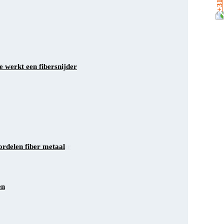
Bs lasergraveren
 werkt een fibersnijder
schil UV & fiberlaser
rdelen fiber metaal
en