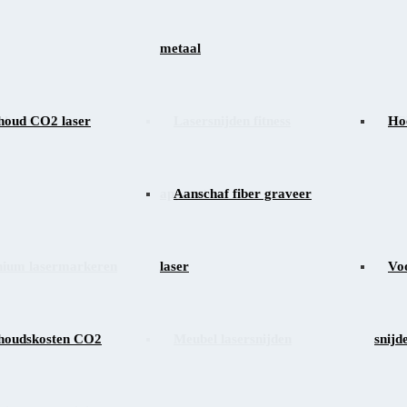
metaal
 lasergraveren
houd CO2 laser
Lasersnijden fitness
PC
Hoe
apparatuur
Aanschaf fiber graveer
nium lasermarkeren
laser
Ver
Voo
houdskosten CO2
Meubel lasersnijden
snijd