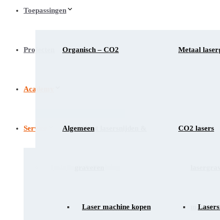
Toepassingen
Projecten
Organisch – CO2
Metaal laser
Academy
Service
Algemeen
Hout lasersnijden &
CO2 lasers
Gids
Installatie & Training
graveren
lasergra
Laser machine kopen
metaal
Lasers