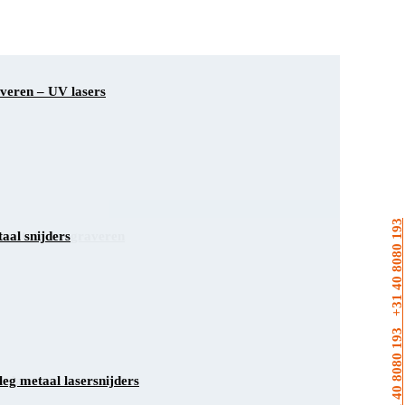
veren – UV lasers
+31 40 8080 193
aal snijders
ststof lasergraveren
s lasergraveren
leg metaal lasersnijders