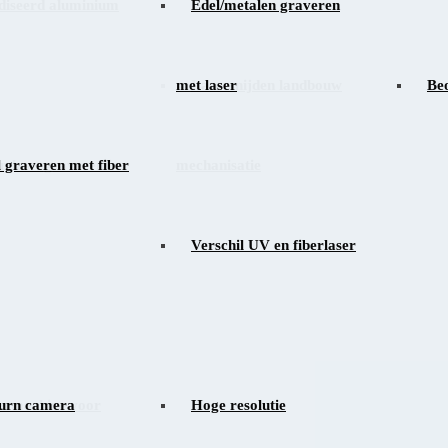
iseerd aluminium
Edel/metalen graveren
met laser
Lasersnijden landbouw
Beo
n lasergraveren in
 graveren met fiber
mechanisatie
Verschil UV en fiberlaser
ermachine voor
urn camera
Hoge resolutie