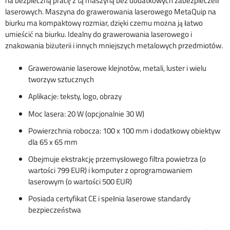
na bezpieczną pracę z tą maszyną bez dodatkowych zabezpieczeń
10
laserowych. Maszyna do grawerowania laserowego MetaQuip na
990,00
biurku ma kompaktowy rozmiar, dzięki czemu można ją łatwo
€
umieścić na biurku. Idealny do grawerowania laserowego i
znakowania biżuterii i innych mniejszych metalowych przedmiotów.
Grawerowanie laserowe klejnotów, metali, luster i wielu
tworzyw sztucznych
Aplikacje: teksty, logo, obrazy
Moc lasera: 20 W (opcjonalnie 30 W)
Powierzchnia robocza: 100 x 100 mm i dodatkowy obiektyw
dla 65 x 65 mm
Obejmuje ekstrakcję przemysłowego filtra powietrza (o
wartości 799 EUR) i komputer z oprogramowaniem
laserowym (o wartości 500 EUR)
Posiada certyfikat CE i spełnia laserowe standardy
bezpieczeństwa