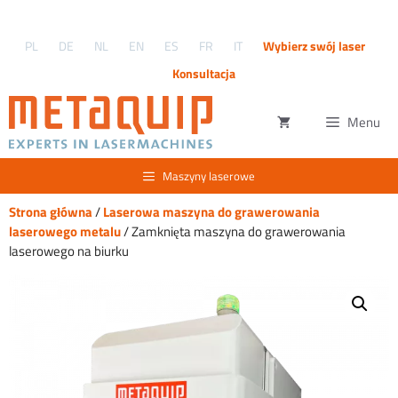
Przejdź
do
PL
DE
NL
EN
ES
FR
IT
Wybierz swój laser
treści
Konsultacja
Menu
Maszyny laserowe
Strona główna
/
Laserowa maszyna do grawerowania
laserowego metalu
/ Zamknięta maszyna do grawerowania
laserowego na biurku