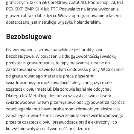
graficznych, takich jak Coreldraw, AutoCAD, Photoshop i AI, PLT,
PCX, DXF, BMP, SHX lub TTF. Pozwala to na łatwe wykonanie
graweru obrazu lub zdjęcia. Wraz z oprogramowaniem lasera
dostarczana jest instrukcja w języku holenderskim.
Bezobsługowe
Grawerowanie laserowe na włóknie jest praktycznie
bezobsługowe. W połączeniu z długą żywotnością i wysoką
prędkością grawerowania, te typy maszyn są idealne do
zastosowania w prawie każdym środowisku pracy. W zależności
od grawerowanego materiału praca z laserami
światłowodowymi może uwalniać toksyczne gazy i małe
cząsteczki pyłu (metalu). Dla zdrowia lepiej nie oddychać.
Dlatego też MetaQuip dostarcza wszystkie swoje lasery
światłowodowe, w tym przemysłowe odciągi powietrza. Oprócz
zapobiegania możliwym problemom zdrowotnym ekstrakcja
zapobiega również zanieczyszczeniu lasera światłowodowego
przez te cząsteczki pyłu (przewodzące prąd elektryczny), co
korzystnie wpływa na żywotność urządzenia.