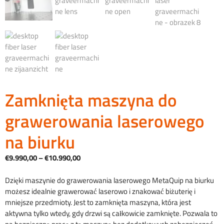
Zamknięta maszyna do
grawerowania laserowego
na biurku
Zakres
€
9.990,00
–
€
10.990,00
cen:
od
Dzięki maszynie do grawerowania laserowego MetaQuip na biurku
9
możesz idealnie grawerować laserowo i znakować biżuterię i
990,00
mniejsze przedmioty. Jest to zamknięta maszyna, która jest
€
aktywna tylko wtedy, gdy drzwi są całkowicie zamknięte. Pozwala to
do