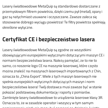
Lasery światłowodowe MetaQuip są standardowo dostarczane z
przemysłowym filtrem powietrza, dzięki czemu pył (metal), opary i
gaz są natychmiast usuwane i oczyszczane. Zawsze zaleca się
stosowanie dobrego wyciągu powietrza! Te filtry powietrza spełniają
określone wytyczne.
Certyfikat CE i bezpieczeństwo lasera
Lasery światłowodowe MetaQuip są zgodne ze wszystkimi
obowiązującymi europejskimi wytycznymi dotyczącymi maszyn CE i
normami bezpieczeństwa lasera. Należy pamiętać, że to nie to
samo, co noszenie logo CE na maszynie laserowej, które często
można znaleźć na maszynach laserowych importowanych z Chin,
oznacza to „China Export”. Wiele z tych maszyn laserowych nie
spełnia europejskich wytycznych dotyczących maszyn i norm
bezpieczeństwa lasera! Twój dostawca musi zawsze być w stanie
pokazać podstawową dokumentację i raporty z pomiarów.
Zamknięte lasery światłowodowe to urządzenia laserowe klasy 3R.
Oznacza to, że w zasadzie operator i wszyscy w tym samym