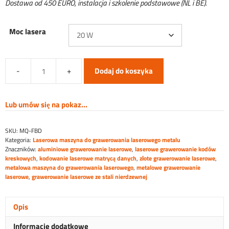
Dostawa od 450 EURO, instalacja i szkolenie podstawowe (NL i BE).
Moc lasera
Dodaj do koszyka
ilość
Zamknięta,
stacjonarna
Lub umów się na pokaz...
maszyna
do
SKU:
MQ-FBD
grawerowania
Kategoria:
Laserowa maszyna do grawerowania laserowego metalu
laserem
Znaczników:
aluminiowe grawerowanie laserowe
,
laserowe grawerowanie kodów
światłowodowym
kreskowych
,
kodowanie laserowe matrycą danych
,
złote grawerowanie laserowe
,
metalowa maszyna do grawerowania laserowego
,
metalowe grawerowanie
laserowe
,
grawerowanie laserowe ze stali nierdzewnej
Opis
Informacje dodatkowe