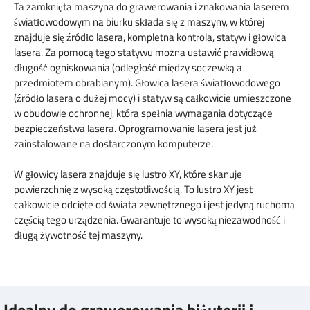
Ta zamknięta maszyna do grawerowania i znakowania laserem
światłowodowym na biurku składa się z maszyny, w której
znajduje się źródło lasera, kompletna kontrola, statyw i głowica
lasera. Za pomocą tego statywu można ustawić prawidłową
długość ogniskowania (odległość między soczewką a
przedmiotem obrabianym). Głowica lasera światłowodowego
(źródło lasera o dużej mocy) i statyw są całkowicie umieszczone
w obudowie ochronnej, która spełnia wymagania dotyczące
bezpieczeństwa lasera. Oprogramowanie lasera jest już
zainstalowane na dostarczonym komputerze.
W głowicy lasera znajduje się lustro XY, które skanuje
powierzchnię z wysoką częstotliwością. To lustro XY jest
całkowicie odcięte od świata zewnętrznego i jest jedyną ruchomą
częścią tego urządzenia. Gwarantuje to wysoką niezawodność i
długą żywotność tej maszyny.
Idealny do grawerowania biżuterii i