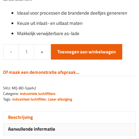
Ideaal voor processen die brandende deeltjes genereren
Keuze uit inlaat- en uitlaat maten
Makkelijk verwijderbare as-lade
Toevoegen aan winkelwagen
BOFA
Spark
Arrestor
Of maak een demonstratie afspraak...
2
aantal
SKU:
MQ-BO-Spark2
Categorie:
Industriele luchtfilters
Tags:
industrieel luchtfilter
,
Laser afzuiging
Beschrijving
Aanvullende informatie