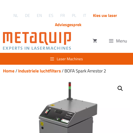
Ga
naar
NL
DE
EN
ES
FR
PL
IT
Kies uw laser
de
inhoud
Adviesgesprek
Menu
Laser Machines
Home
/
Industriele luchtfilters
/ BOFA Spark Arrestor 2