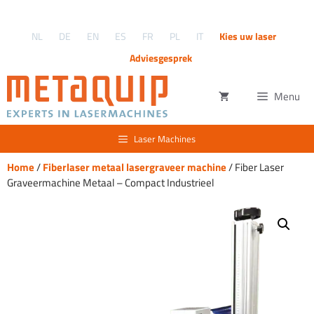
Ga
naar
NL
DE
EN
ES
FR
PL
IT
Kies uw laser
de
inhoud
Adviesgesprek
Menu
Laser Machines
Home
/
Fiberlaser metaal lasergraveer machine
/ Fiber Laser
Graveermachine Metaal – Compact Industrieel