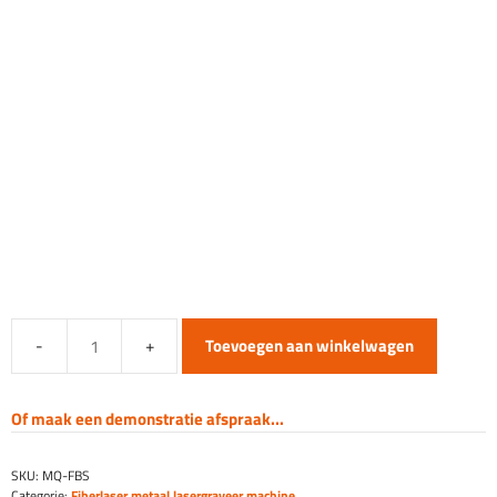
Toevoegen aan winkelwagen
Fiber
Laser
Graveermachine
Of maak een demonstratie afspraak...
Metaal
-
SKU:
MQ-FBS
Compact
Categorie:
Fiberlaser metaal lasergraveer machine