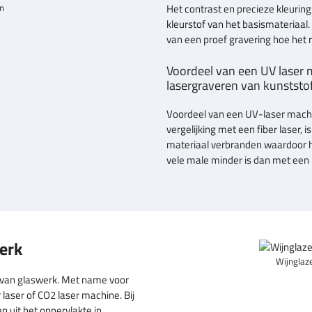
en
Het contrast en precieze kleurin
kleurstof van het basismateriaal.
van een proef gravering hoe het re
Voordeel van een UV laser m
lasergraveren van kunststo
Voordeel van een UV-laser machi
vergelijking met een fiber laser, i
materiaal verbranden waardoor h
vele male minder is dan met een
erk
Wijnglaz
n van glaswerk. Met name voor
laser of CO2 laser machine. Bij
n uit het oppervlakte in