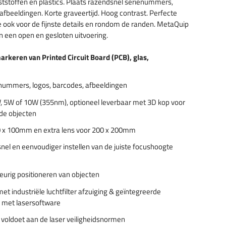
nststoffen en plastics. Plaats razendsnel serienummers,
 afbeeldingen. Korte graveertijd. Hoog contrast. Perfecte
ie ook voor de fijnste details en rondom de randen. MetaQuip
in een open en gesloten uitvoering.
arkeren van Printed Circuit Board (PCB), glas,
nummers, logos, barcodes, afbeeldingen
 5W of 10W (355nm), optioneel leverbaar met 3D kop voor
de objecten
 x 100mm en extra lens voor 200 x 200mm
nel en eenvoudiger instellen van de juiste focushoogte
urig positioneren van objecten
et industriële luchtfilter afzuiging & geïntegreerde
r met lasersoftware
voldoet aan de laser veiligheidsnormen