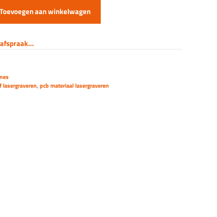
Toevoegen aan winkelwagen
afspraak...
ines
f lasergraveren
,
pcb materiaal lasergraveren