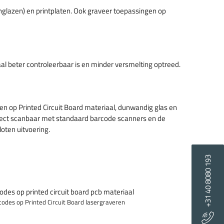
nglazen) en printplaten. Ook graveer toepassingen op
aal beter controleerbaar is en minder versmelting optreed.
en op Printed Circuit Board materiaal, dunwandig glas en
n direct scanbaar met standaard barcode scanners en de
oten uitvoering.
+31 40 8080 193
odes op Printed Circuit Board lasergraveren