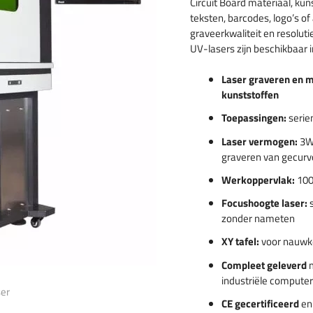
Circuit Board materiaal, ku
rs graveren
teksten, barcodes, logo’s of
graveerkwaliteit en resolut
delen
UV-lasers zijn beschikbaar 
Laser graveren en m
kunststoffen
Toepassingen:
serie
Laser vermogen:
3W,
graveren van gecurv
Werkoppervlak:
100
Focushoogte laser:
s
zonder nameten
XY tafel:
voor nauwke
Compleet geleverd
m
industriële compute
CE gecertificeerd
en 