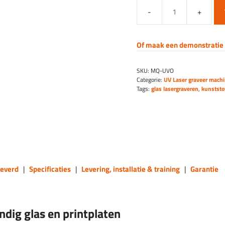
UV
Laser
machine
Of maak een demonstratie 
-
lasergraveren
SKU:
MQ-UVO
van
Categorie:
UV Laser graveer mach
kunststof
Tags:
glas lasergraveren
,
kunststo
aantal
everd
|
Specificaties
|
Levering, installatie & training
|
Garantie
dig glas en printplaten