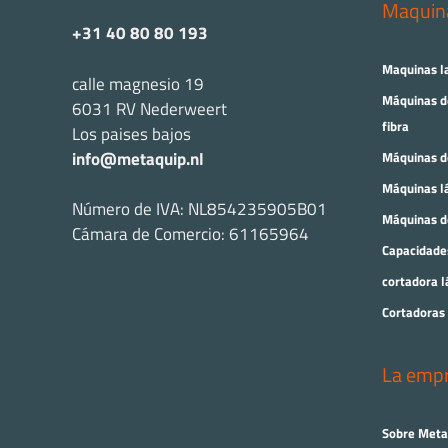
Maquin
+31 40 80 80 193
Maquinas l
calle magnesio 19
Máquinas d
6031 RV Nederweert
fibra
Los paises bajos
info@metaquip.nl
Máquinas de
Máquinas lá
Número de IVA: NL854235905B01
Máquinas d
Cámara de Comercio: 61165964
Capacidade
cortadora l
Cortadoras 
La emp
Sobre Meta