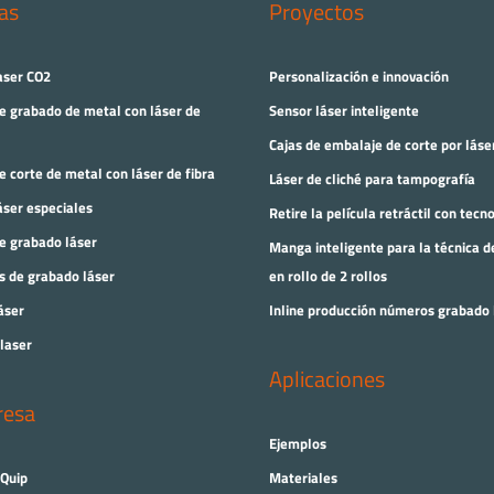
as
Proyectos
aser CO2
Personalización e innovación
e grabado de metal con láser de
Sensor láser inteligente
Cajas de embalaje de corte por láser
 corte de metal con láser de fibra
Láser de cliché para tampografía
ser especiales
Retire la película retráctil con tecn
e grabado láser
Manga inteligente para la técnica d
s de grabado láser
en rollo de 2 rollos
áser
Inline producción números grabado 
laser
Aplicaciones
resa
Ejemplos
Quip
Materiales