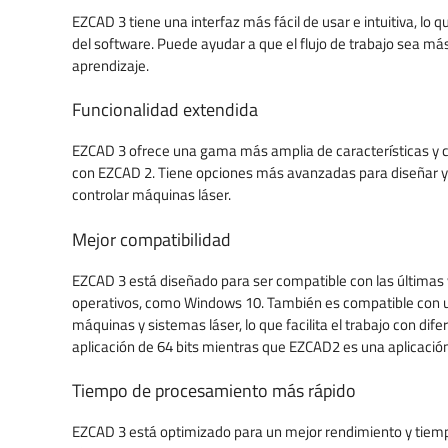
Grabe códigos de b
Corte por láser de textiles y telas
Ayuda para la selección de la
EZCAD 3 tiene una interfaz más fácil de usar e intuitiva, lo qu
números
máquina láser
del software. Puede ayudar a que el flujo de trabajo sea más 
Corte y grabado de mezclilla
aprendizaje.
Partes de trazabili
Máquinas láser de seguridad
Filtros de corte por láser
láser
Funcionalidad extendida
Corte por láser de gomaespuma
Importancia de una buena
EZCAD 3 ofrece una gama más amplia de características y
extracción de aire.
Maquetas y modelos a escala.
con EZCAD 2. Tiene opciones más avanzadas para diseñar y 
controlar máquinas láser.
Placas y letreros
Mejor compatibilidad
EZCAD 3 está diseñado para ser compatible con las últimas 
operativos, como Windows 10. También es compatible con
máquinas y sistemas láser, lo que facilita el trabajo con di
aplicación de 64 bits mientras que EZCAD2 es una aplicación
Tiempo de procesamiento más rápido
EZCAD 3 está optimizado para un mejor rendimiento y tie