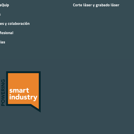
aQuip
Corte láser y grabado láser
s
res y colaboración
fesional
cias