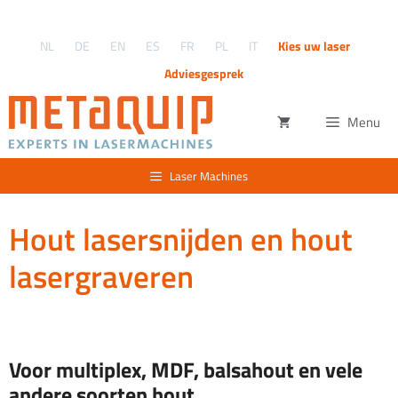
Ga
naar
NL
DE
EN
ES
FR
PL
IT
Kies uw laser
de
inhoud
Adviesgesprek
Menu
Laser Machines
Hout lasersnijden en hout
lasergraveren
Voor multiplex, MDF, balsahout en vele
andere soorten hout