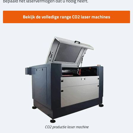
bepaald het laservermogen dat u nodig heeft.
Bekijk de volledige range CO2 laser machines
CO2 productie laser machine