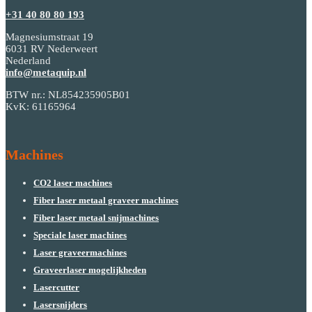
+31 40 80 80 193
Magnesiumstraat 19
6031 RV Nederweert
Nederland
info@metaquip.nl
BTW nr.: NL854235905B01
KvK: 61165964
Machines
CO2 laser machines
Fiber laser metaal graveer machines
Fiber laser metaal snijmachines
Speciale laser machines
Laser graveermachines
Graveerlaser mogelijkheden
Lasercutter
Lasersnijders