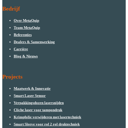
Bedrijf
Over MetaQuip
Team MetaQuip
Referenties
Dealers & Samenwerking
Carrière
Blog & Nieuws
Projects
Maatwerk & Innovatie
Smart Laser Sensor
Verpakkingsdozen lasersnijden
Cliche laser voor tampondruk
Krimpfolie verwijderen met lasertechniek
Smart Sleeve voor rol 2 rol druktechniek