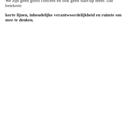
We zijn geen groot concern en ook geen start-up meer. Dat
betekent:
korte lijnen, inhoudelijke verantwoordelijkheid en ruimte om
mee te denken.