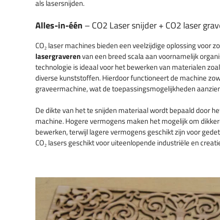
als lasersnijden.
Alles-in-één
– CO2 Laser snijder + CO2 laser gra
CO₂ laser machines bieden een veelzijdige oplossing voor z
lasergraveren
van een breed scala aan voornamelijk organ
technologie is ideaal voor het bewerken van materialen zoals
diverse kunststoffen. Hierdoor functioneert de machine zowe
graveermachine, wat de toepassingsmogelijkheden aanzienli
De dikte van het te snijden materiaal wordt bepaald door h
machine. Hogere vermogens maken het mogelijk om dikkere
bewerken, terwijl lagere vermogens geschikt zijn voor gedet
CO₂ lasers geschikt voor uiteenlopende industriële en creat