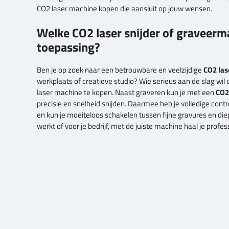
Barcodes & numme
CO2 laser machine kopen die aansluit op jouw wensen.
Filters lasersnijden
Belang van goede luchtafzuiging
Traceability onder
Welke CO2 laser snijder of graveerm
Schuimrubber lasersnijden
toepassing?
Modelbouw & maquettes
Naamborden & Signs
Ben je op zoek naar een betrouwbare en veelzijdige
CO2 la
werkplaats of creatieve studio? Wie serieus aan de slag wi
laser machine te kopen. Naast graveren kun je met een
CO2 
precisie en snelheid snijden. Daarmee heb je volledige contr
en kun je moeiteloos schakelen tussen fijne gravures en diep
werkt of voor je bedrijf, met de juiste machine haal je profes