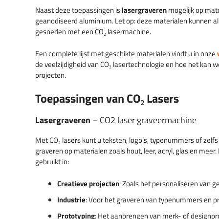
Naast deze toepassingen is
lasergraveren
mogelijk op mate
geanodiseerd aluminium. Let op: deze materialen kunnen a
gesneden met een CO₂ lasermachine.
Een complete lijst met geschikte materialen vindt u in onze
de veelzijdigheid van CO₂ lasertechnologie en hoe het kan 
projecten.
Toepassingen van CO₂ Lasers
Lasergraveren
– CO2 laser graveermachine
Met CO₂ lasers kunt u teksten, logo’s, typenummers of zelf
graveren op materialen zoals hout, leer, acryl, glas en meer
gebruikt in:
Creatieve projecten
: Zoals het personaliseren van 
Industrie
: Voor het graveren van typenummers en p
Prototyping
: Het aanbrengen van merk- of designpr