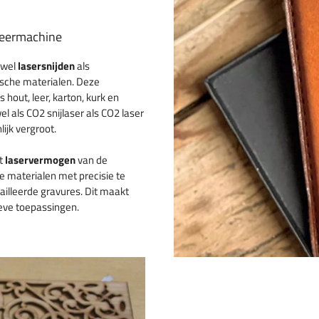
veermachine
owel
lasersnijden
als
ische materialen. Deze
 hout, leer, karton, kurk en
l als CO2 snijlaser als CO2 laser
jk vergroot.
et
laservermogen
van de
 materialen met precisie te
ailleerde gravures. Dit maakt
ieve toepassingen.