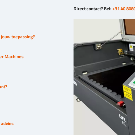
Direct contact? Bel:
+31 40 808
j jouw toepassing?
ser Machines
ant?
 advies