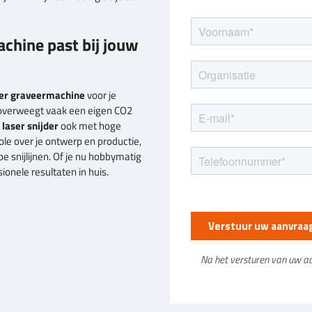
rs graveren
delen
achine past bij jouw
ser graveermachine
voor je
l overweegt vaak een eigen CO2
laser snijder
ook met hoge
ole over je ontwerp en productie,
e snijlijnen. Of je nu hobbymatig
sionele resultaten in huis.
Na het versturen van uw a