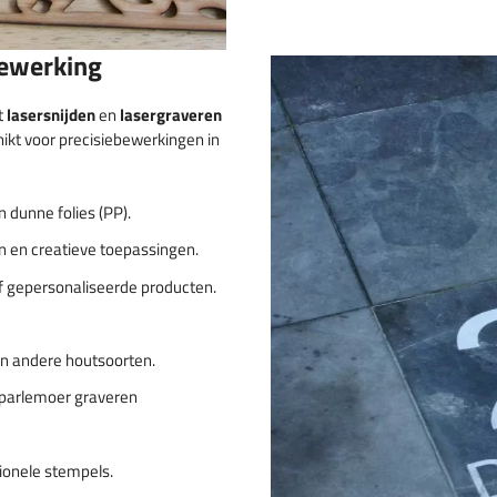
bewerking
t
lasersnijden
en
lasergraveren
hikt voor precisiebewerkingen in
n dunne folies (PP).
en en creatieve toepassingen.
of gepersonaliseerde producten.
 en andere houtsoorten.
 parlemoer graveren
ionele stempels.