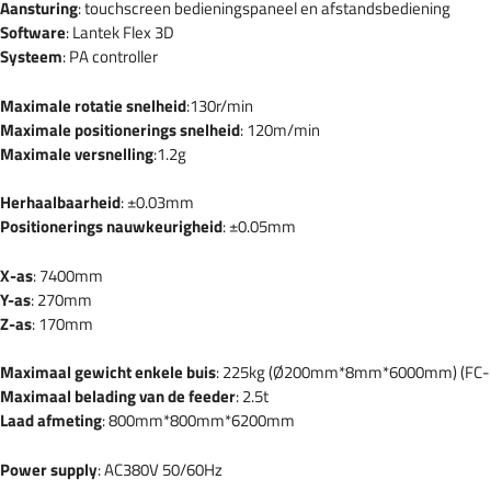
Aansturing
: touchscreen bedieningspaneel en afstandsbediening
Software
: Lantek Flex 3D
Systeem
: PA controller
Maximale rotatie snelheid
:130r/min
Maximale positionerings snelheid
: 120m/min
Maximale versnelling
:1.2g
Herhaalbaarheid
: ±0.03mm
Positionerings nauwkeurigheid
: ±0.05mm
X-as
: 7400mm
Y-as
: 270mm
Z-as
: 170mm
Maximaal gewicht enkele buis
: 225kg (Ø200mm*8mm*6000mm) (FC-
Maximaal belading van de feeder
: 2.5t
Laad afmeting
: 800mm*800mm*6200mm
Power supply
: AC380V 50/60Hz