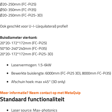
Barcodes & numme
Ø20-250mm (FC-Pi25)
Filters lasersnijden
Belang van goede luchtafzuiging
Ø50-350mm (FC-Pi35)
Traceability onder
Ø20-250mm (FC-Pi25-3D)
Schuimrubber lasersnijden
Modelbouw & maquettes
Ook geschikt voor U-I-L(equilateral) profiel!
Naamborden & Signs
Buisdiameter vierkant:
20*20-172*172mm (FC-Pi25)
50*50-240*240mm (FC-Pi35)
20*20-172*172mm (FC-Pi25-3D)
Laservermogen: 1.5-6kW
Bewerkte buislengte: 6000mm (FC-Pi25 3D), 8000mm FC-Pi35)
Afschuin hoek: max ±45° (3D only)
Meer informatie? Neem contact op met MetaQuip
Standaard functionaliteit
Laser source: Max-photonics