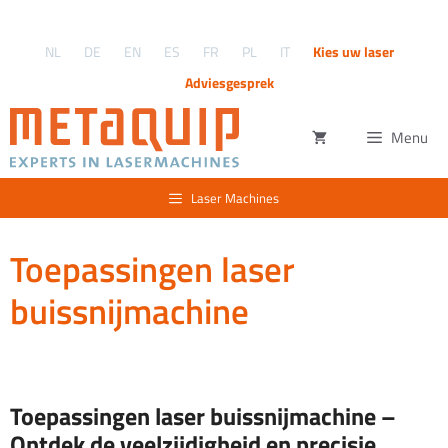
Ga
naar
NL
DE
EN
ES
FR
PL
IT
Kies uw laser
de
inhoud
Adviesgesprek
Menu
Laser Machines
Toepassingen laser
buissnijmachine
Toepassingen laser buissnijmachine –
Ontdek de veelzijdigheid en precisie