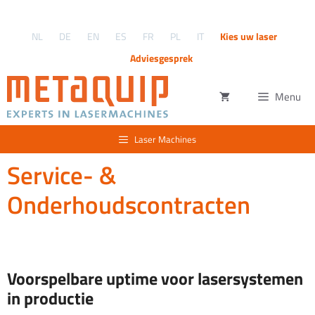
Ga
naar
NL
DE
EN
ES
FR
PL
IT
Kies uw laser
de
inhoud
Adviesgesprek
Menu
Laser Machines
Service- &
Onderhoudscontracten
Voorspelbare uptime voor lasersystemen
in productie