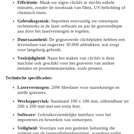
Efficiëntie:
Maak uw eigen clichés in slechts enkele
minuten, zonder de noodzaak van films, UV-belichting of
chemisch etsen.
Gebruiksgemak:
Importeer eenvoudig uw ontwerpen
rechtstreeks in de laser software en pas de graveerdiepte
aan door het laservermogen te regelen.
Duurzaamheid:
De gegraveerde clichéplaten hebben een
levensduur van ongeveer 30.000 afdrukken, wat zorgt
voor langdurig gebruik.
Veelzijdigheid:
Naast het maken van clichés is deze
machine ook geschikt voor het graveren van andere
metalen en promotiematerialen, zoals pennen.
Technische specificaties:
Laservermogen:
20W fiberlaser voor nauwkeurige en
snelle gravures.
Werkoppervlak:
Standaard 100 x 100 mm, uitbreidbaar tot
200 x 200 mm met een extra lens.
Software:
Gebruiksvriendelijke interface voor het
importeren en bewerken van ontwerpen.
Veiligheid:
Voorzien van een gesloten behuizing die
voldoet aan de laserveiligheidsnormen, waardoor veilig