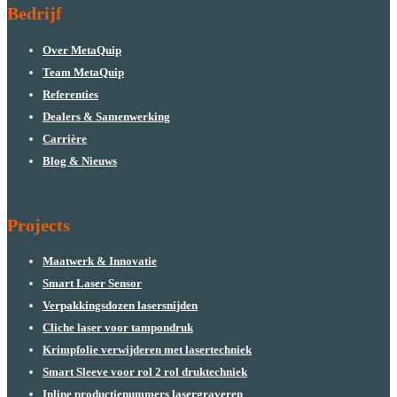
Bedrijf
Over MetaQuip
Team MetaQuip
Referenties
Dealers & Samenwerking
Carrière
Blog & Nieuws
Projects
Maatwerk & Innovatie
Smart Laser Sensor
Verpakkingsdozen lasersnijden
Cliche laser voor tampondruk
Krimpfolie verwijderen met lasertechniek
Smart Sleeve voor rol 2 rol druktechniek
Inline productienummers lasergraveren