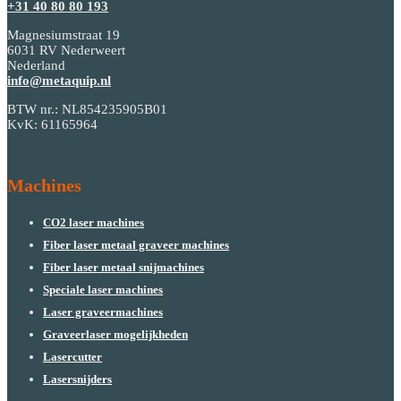
+31 40 80 80 193
Magnesiumstraat 19
6031 RV Nederweert
Nederland
info@metaquip.nl
BTW nr.: NL854235905B01
KvK: 61165964
Machines
CO2 laser machines
Fiber laser metaal graveer machines
Fiber laser metaal snijmachines
Speciale laser machines
Laser graveermachines
Graveerlaser mogelijkheden
Lasercutter
Lasersnijders