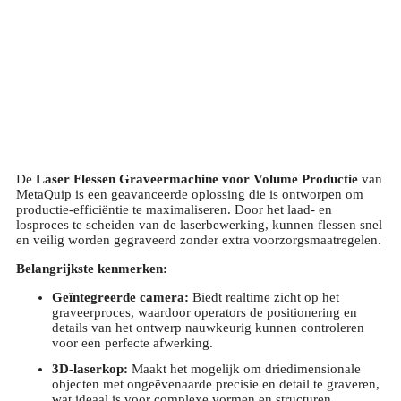
De
Laser Flessen Graveermachine voor Volume Productie
van
MetaQuip is een geavanceerde oplossing die is ontworpen om
productie-efficiëntie te maximaliseren. Door het laad- en
losproces te scheiden van de laserbewerking, kunnen flessen snel
en veilig worden gegraveerd zonder extra voorzorgsmaatregelen.
Belangrijkste kenmerken:
Geïntegreerde camera:
Biedt realtime zicht op het
graveerproces, waardoor operators de positionering en
details van het ontwerp nauwkeurig kunnen controleren
voor een perfecte afwerking.
3D-laserkop:
Maakt het mogelijk om driedimensionale
objecten met ongeëvenaarde precisie en detail te graveren,
wat ideaal is voor complexe vormen en structuren.