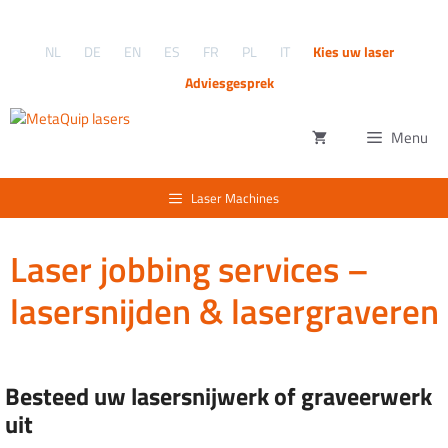
Ga
naar
NL
DE
EN
ES
FR
PL
IT
Kies uw laser
de
inhoud
Adviesgesprek
Menu
Laser Machines
Laser jobbing services –
lasersnijden & lasergraveren
Besteed uw lasersnijwerk of graveerwerk
uit