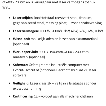
of 400 x 200cm en is verkrijgbaar met laser vermogens tot 10k
Watt.
Lasersnijden:
koolstofstaal, roestvast staal, titanium,
gegalvaniseerd staal, messing plaat, … zonder nabewerking
Laser vermogen:
1000W, 2000W, 3kW, 4kW, 6kW, 8kW, 10kW
Wisselbed:
makkelijk laden en lossen van plaatmateriaal
(optioneel)
Werkoppervlak:
3000 x 1500mm, 4000 x 2000mm,
maatwerk (optioneel)
Software:
Geïntegreerde industriële computer met
Cypcut/Hypcut of (optioneel) Beckhoff TwinCad 2.0 laser
software
Veiligheid:
Laser class 3R – veilig in alle situaties zonder
extra bescherming
Certificering:
CE – voldoet aan alle machinerichtlijnen