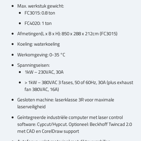
Max. werkstuk gewicht:
FC3015: 0.8 ton
FC4020: 1 ton
Afmetingen(L x B x H): 850 x 288 x 212cm (FC3015)
Koeling: waterkoeling
Werkomgeving: 0-35 °C
Spanningseisen:
1kW – 230VAC, 30A
> 1kW – 380VAC 3 fases, 50 of 60Hz, 30A (plus exhaust
fan 380VAC, 16A)
Gesloten machine: laserklasse 3R voor maximale
laserveiligheid
Geïntegreerde industriële computer met laser control
software: Cypcut/Hypcut. Optioneel: Beckhoff Twincad 2.0
met CAD en CorelDraw support