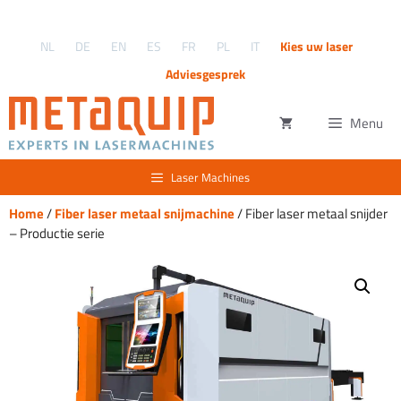
Ga
naar
NL
DE
EN
ES
FR
PL
IT
Kies uw laser
de
inhoud
Adviesgesprek
Menu
Laser Machines
Home
/
Fiber laser metaal snijmachine
/ Fiber laser metaal snijder
– Productie serie