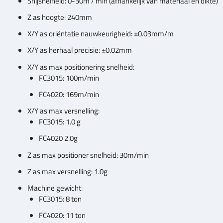
Snijsnelheid: 0-30m / min (afhankelijk van materiaal en dikte)
Z as hoogte: 240mm
X/Y as oriëntatie nauwkeurigheid: ±0.03mm/m
X/Y as herhaal precisie: ±0.02mm
X/Y as max positionering snelheid:
FC3015: 100m/min
FC4020: 169m/min
X/Y as max versnelling:
FC3015: 1.0 g
FC4020 2.0g
Z as max positioner snelheid: 30m/min
Z as max versnelling: 1.0g
Machine gewicht:
FC3015: 8 ton
FC4020: 11 ton