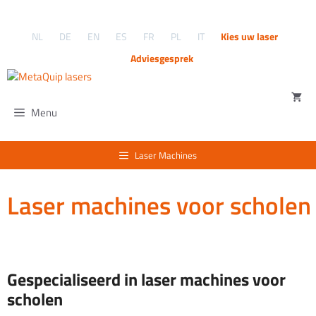
Ga
naar
NL
DE
EN
ES
FR
PL
IT
Kies uw laser
de
inhoud
Adviesgesprek
Menu
Laser Machines
Laser machines voor scholen
Gespecialiseerd in laser machines voor
scholen