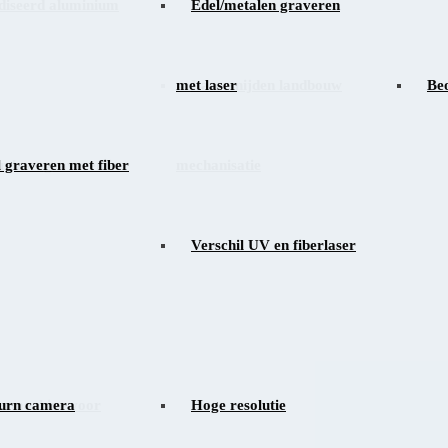
iseerd aluminium
Edel/metalen graveren
met laser
Lasersnijden landbouw
Beo
n lasergraveren in
 graveren met fiber
mechanisatie
Verschil UV en fiberlaser
ermachine voor
urn camera
Hoge resolutie