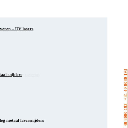
veren – UV lasers
+31 40 8080 193
aal snijders
ststof lasergraveren
s lasergraveren
leg metaal lasersnijders