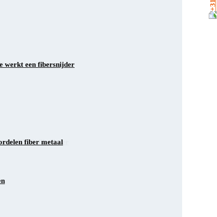
Bs lasergraveren
 werkt een fibersnijder
schil UV & fiberlaser
rdelen fiber metaal
en