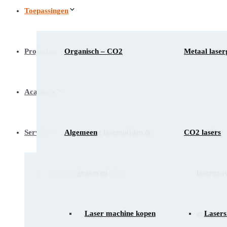
Toepassingen
Projecten
Organisch – CO2
Metaal laser
Academy
Service
Algemeen
Hout lasersnijden &
CO2 lasers
Gids
Installatie & Training
graveren
lasergra
Laser machine kopen
metaal
Lasers