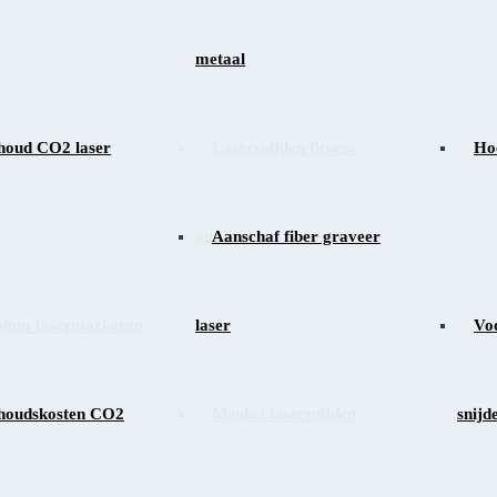
metaal
 lasergraveren
houd CO2 laser
Lasersnijden fitness
PC
Hoe
apparatuur
Aanschaf fiber graveer
nium lasermarkeren
laser
Ver
Voo
houdskosten CO2
Meubel lasersnijden
snijd