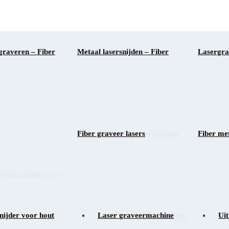
graveren – Fiber
Metaal lasersnijden – Fiber
Lasergra
Fiber graveer lasers
Automotive lasersnijden
Fiber met
Kun
veermachines voor
nijder voor hout
Profiel en buis lasersnijden
Laser graveermachine
Gla
Uit