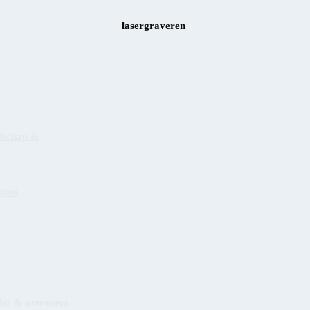
lasergraveren
dschap &
nten
des & nummers