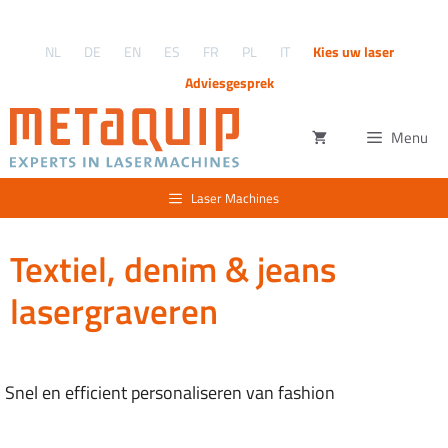
Ga
naar
NL
DE
EN
ES
FR
PL
IT
Kies uw laser
de
inhoud
Adviesgesprek
Menu
Laser Machines
Textiel, denim & jeans
lasergraveren
Snel en efficient personaliseren van fashion