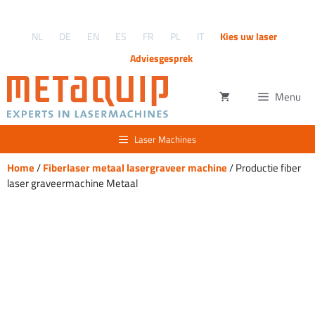
Ga
naar
NL
DE
EN
ES
FR
PL
IT
Kies uw laser
de
inhoud
Adviesgesprek
Menu
Laser Machines
Home
/
Fiberlaser metaal lasergraveer machine
/ Productie fiber
laser graveermachine Metaal