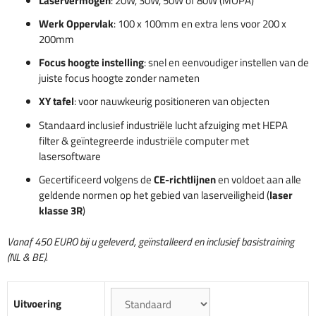
Laservermogen
: 20W, 30W, 50W of 80W (MOPA)
Werk Oppervlak
: 100 x 100mm en extra lens voor 200 x
200mm
Focus hoogte instelling
: snel en eenvoudiger instellen van de
juiste focus hoogte zonder nameten
XY tafel
: voor nauwkeurig positioneren van objecten
Standaard inclusief industriële lucht afzuiging met HEPA
filter & geïntegreerde industriële computer met
lasersoftware
Gecertificeerd volgens de
CE-richtlijnen
en voldoet aan alle
geldende normen op het gebied van laserveiligheid (
laser
klasse 3R
)
Vanaf 450 EURO bij u geleverd, geïnstalleerd en inclusief basistraining
(NL & BE).
Uitvoering