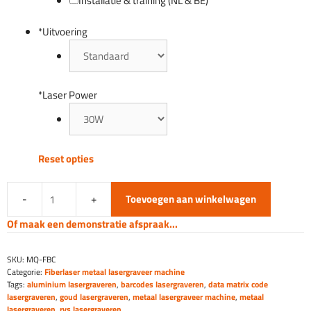
Installatie & training (NL & BE)
*
Uitvoering
*
Laser Power
Reset opties
Toevoegen aan winkelwagen
Productie
fiber
Of maak een demonstratie afspraak...
laser
graveermachine
SKU:
MQ-FBC
Metaal
Categorie:
Fiberlaser metaal lasergraveer machine
aantal
Tags:
aluminium lasergraveren
,
barcodes lasergraveren
,
data matrix code
lasergraveren
,
goud lasergraveren
,
metaal lasergraveer machine
,
metaal
lasergraveren
,
rvs lasergraveren