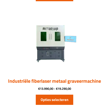
Dit
product
heeft
meerdere
variaties.
Deze
optie
kan
gekozen
worden
op
de
productpagina
Industriële fiberlaser metaal graveermachine
Prijsklasse:
€
13.990,00
-
€
19.290,00
€13.990,00
tot
Opties selecteren
€19.290,00