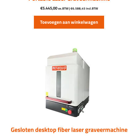
€
5.445,00
ex.BTW |
€
6.588,45
incl.BTW
Toevoegen aan winkelwagen
Dit
product
heeft
meerdere
variaties.
Deze
optie
kan
gekozen
worden
op
de
productpagina
Gesloten desktop fiber laser graveermachine