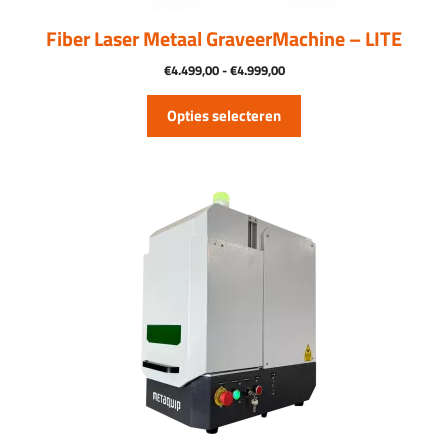
de
productpagina
Fiber Laser Metaal GraveerMachine – LITE
Prijsklasse:
€
4.499,00
-
€
4.999,00
€4.499,00
tot
Opties selecteren
€4.999,00
Dit
product
heeft
meerdere
variaties.
Deze
optie
kan
gekozen
worden
op
de