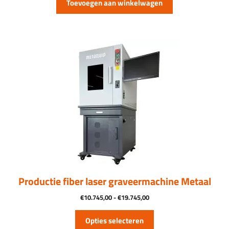
Toevoegen aan winkelwagen
Dit
product
heeft
meerdere
variaties.
Deze
optie
kan
gekozen
worden
op
de
productpagina
Productie fiber laser graveermachine Metaal
Prijsklasse:
€
10.745,00
-
€
19.745,00
€10.745,00
tot
Opties selecteren
€19.745,00