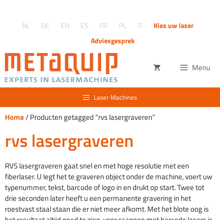
Ga
naar
NL
DE
EN
ES
FR
PL
IT
Kies uw laser
de
inhoud
Adviesgesprek
Menu
Laser Machines
Home
/ Producten getagged “rvs lasergraveren”
rvs lasergraveren
RVS lasergraveren gaat snel en met hoge resolutie met een
fiberlaser. U legt het te graveren object onder de machine, voert uw
typenummer, tekst, barcode of logo in en drukt op start. Twee tot
drie seconden later heeft u een permanente gravering in het
roestvast staal staan die er niet meer afkomt. Met het blote oog is
het resultaat altijd goed te zien, voor scannen met barcode lasers is