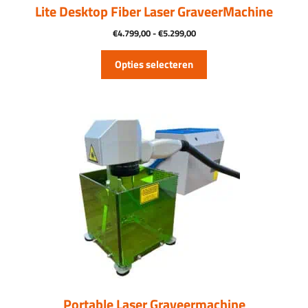
productpagina
Lite Desktop Fiber Laser GraveerMachine
Prijsklasse:
€
4.799,00
-
€
5.299,00
€4.799,00
tot
Opties selecteren
€5.299,00
Portable Laser Graveermachine