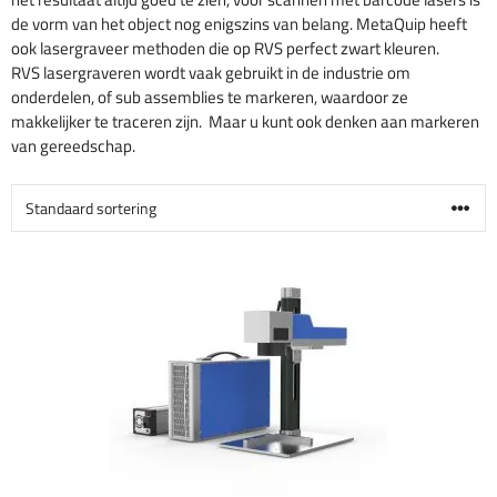
de vorm van het object nog enigszins van belang. MetaQuip heeft
ook lasergraveer methoden die op RVS perfect zwart kleuren.
RVS lasergraveren wordt vaak gebruikt in de industrie om
onderdelen, of sub assemblies te markeren, waardoor ze
makkelijker te traceren zijn. Maar u kunt ook denken aan markeren
van gereedschap.
Dit
product
heeft
meerdere
variaties.
Deze
optie
kan
gekozen
worden
op