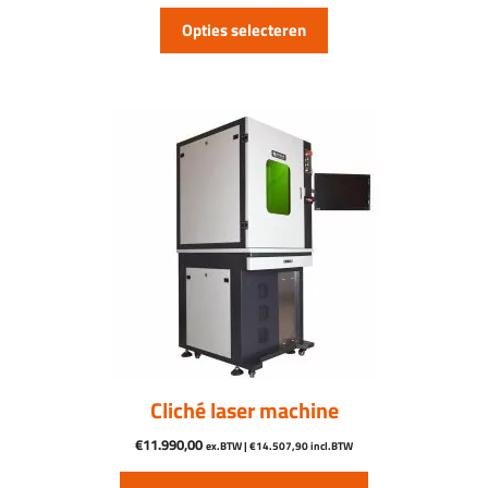
tot
Opties selecteren
€16.745,00
Cliché laser machine
€
11.990,00
ex.BTW |
€
14.507,90
incl.BTW