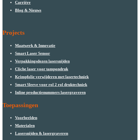
Carrière
Blog & Nieuws
Projects
Maatwerk & Innovatie
Smart Laser Sensor
Verpakkingsdozen lasersnijden
Cliche laser voor tampondruk
Krimpfolie verwijderen met lasertechniek
Smart Sleeve voor rol 2 rol druktechniek
Inline productienummers lasergraveren
Toepassingen
Voorbeelden
Materialen
Lasersnijden & lasergraveren