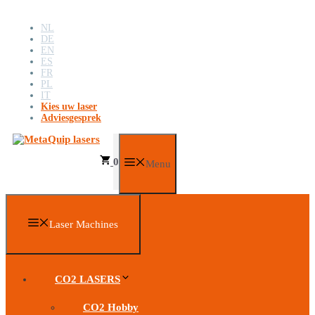
Ga
naar
NL
de
DE
inhoud
EN
ES
FR
PL
IT
Kies uw laser
Adviesgesprek
0
Menu
Laser Machines
CO2 LASERS
CO2 Hobby