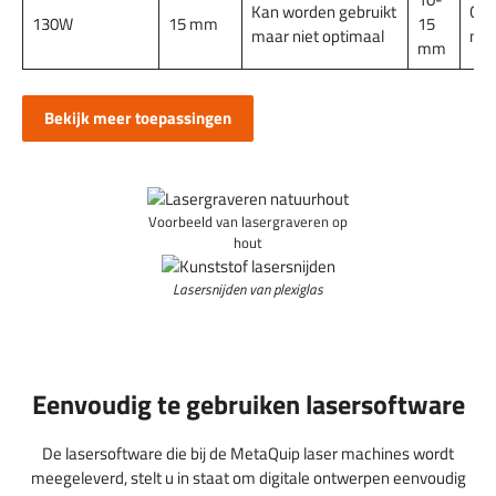
Kan worden gebruikt
Gra
130W
15 mm
15
maar niet optimaal
mog
mm
Bekijk meer toepassingen
Voorbeeld van lasergraveren op
hout
Lasersnijden van plexiglas
Eenvoudig te gebruiken lasersoftware
De lasersoftware die bij de MetaQuip laser machines wordt
meegeleverd, stelt u in staat om digitale ontwerpen eenvoudig