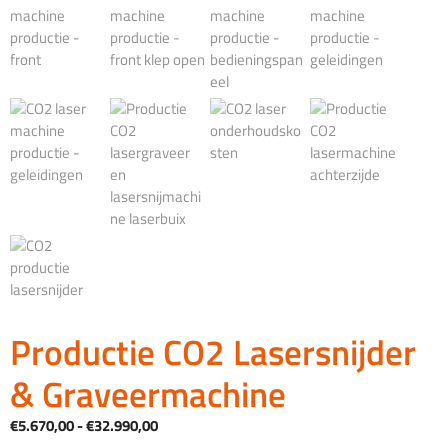
Productie CO2 Lasersnijder
& Graveermachine
Prijsklasse:
€
5.670,00
-
€
32.990,00
€5.670,00