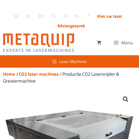
Ga
naar
NL
DE
EN
ES
FR
PL
IT
Kies uw laser
de
inhoud
Adviesgesprek
Menu
Laser Machines
Home
/
CO2 laser machines
/ Productie CO2 Lasersnijder &
Graveermachine