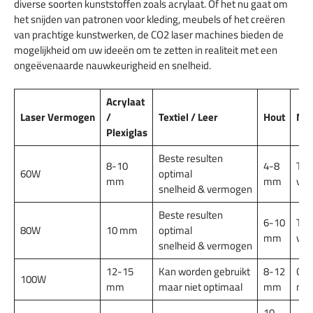
diverse soorten kunststoffen zoals acrylaat. Of het nu gaat om
het snijden van patronen voor kleding, meubels of het creëren
van prachtige kunstwerken, de CO2 laser machines bieden de
mogelijkheid om uw ideeën om te zetten in realiteit met een
ongeëvenaarde nauwkeurigheid en snelheid.
Acrylaat
Laser Vermogen
/
Textiel / Leer
Hout
Ma
Plexiglas
Beste resulten
8-10
4-8
Te 
60W
optimal
mm
mm
ver
snelheid & vermogen
Beste resulten
6-10
Te 
80W
10 mm
optimal
mm
ver
snelheid & vermogen
12-15
Kan worden gebruikt
8-12
Gra
100W
mm
maar niet optimaal
mm
mog
10-