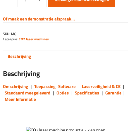
Productie
CO2
Lasersnijder
Of maak een demonstratie afspraak...
&
Graveermachine
SKU:
MQ
aantal
Categorie:
CO2 laser machines
Beschrijving
Beschrijving
Omschrijving
|
Toepassing
|
Software
|
Laserveiligheid & CE
|
Standaard meegeleverd
|
Opties
|
Specificaties
|
Garantie
|
Meer Informatie