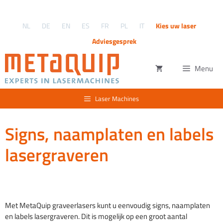
Ga
naar
NL
DE
EN
ES
FR
PL
IT
Kies uw laser
de
inhoud
Adviesgesprek
Menu
Laser Machines
Signs, naamplaten en labels
lasergraveren
Met MetaQuip graveerlasers kunt u eenvoudig signs, naamplaten
en labels lasergraveren. Dit is mogelijk op een groot aantal