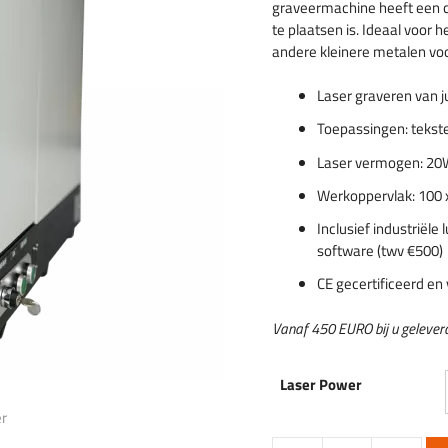
graveermachine heeft een 
rs graveren
te plaatsen is. Ideaal voor
delen
andere kleinere metalen vo
Laser graveren van j
Toepassingen: tekste
Laser vermogen: 20W
Werkoppervlak: 100 
Inclusief industriële
software (twv €500)
CE gecertificeerd en
Vanaf 450 EURO bij u geleverd,
Laser Power