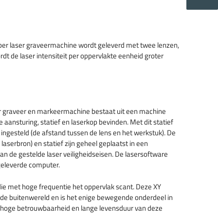
iber laser graveermachine wordt geleverd met twee lenzen,
 de laser intensiteit per oppervlakte eenheid groter
er graveer en markeermachine bestaat uit een machine
e aansturing, statief en laserkop bevinden. Met dit statief
ingesteld (de afstand tussen de lens en het werkstuk). De
aserbron) en statief zijn geheel geplaatst in een
n de gestelde laser veiligheidseisen. De lasersoftware
geleverde computer.
 die met hoge frequentie het oppervlak scant. Deze XY
an de buitenwereld en is het enige bewegende onderdeel in
 hoge betrouwbaarheid en lange levensduur van deze