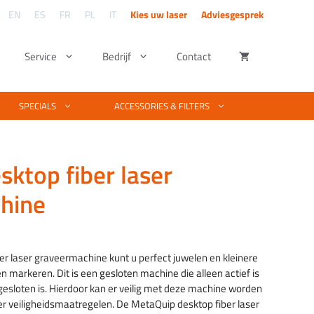
EN
ES
FR
PL
IT
Kies uw laser
Adviesgesprek
Service
Bedrijf
Contact
n – UV lasers
snijders
Soort materiaal
Software & ontwerpen
SPECIALS
ACCESSORIES & FILTERS
Volledige materiaallijst voor lasersnijden en
ergraveren
lasersnijders
Basis vector & foto bewerken
lasergraveren. Staat uw materiaal er niet
bij? Wij testen uw materiaal kosteloos.
veren
 fibersnijder
Foto’s graveren met PhotoGrav
sktop fiber laser
Voorbeelden van laserprojecten
averen
er metaal snijden
Laser machine software
Bekijk wat je kunt maken met een laser
hine
techniek.
fiberlaser
jkwaliteit
Training Laserworks software
sklasse:
Training EZCAD software
90,00
r laser graveermachine kunt u perfect juwelen en kleinere
990,00
 markeren. Dit is een gesloten machine die alleen actief is
esloten is. Hierdoor kan er veilig met deze machine worden
r veiligheidsmaatregelen. De MetaQuip desktop fiber laser