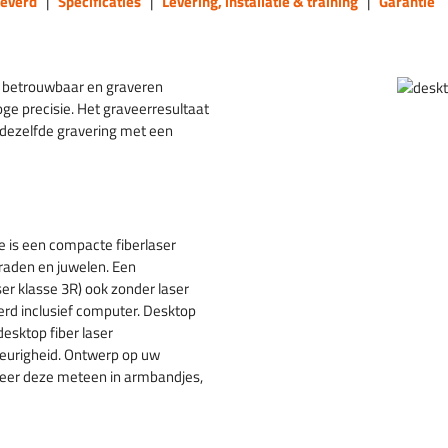
everd
|
Specificaties
|
Levering, installatie & training
|
Garantie
rg betrouwbaar en graveren
ge precisie. Het graveerresultaat
et dezelfde gravering met een
e is een compacte fiberlaser
eraden en juwelen. Een
er klasse 3R) ook zonder laser
erd inclusief computer. Desktop
desktop fiber laser
eurigheid. Ontwerp op uw
aveer deze meteen in armbandjes,