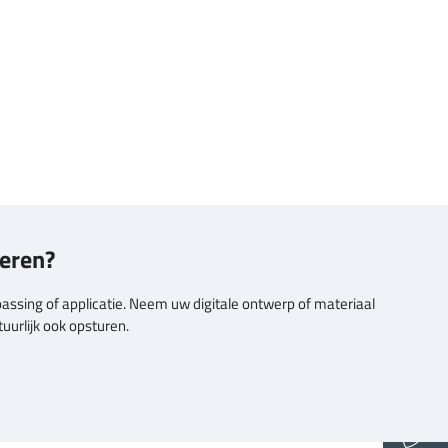
beren?
passing of applicatie. Neem uw digitale ontwerp of materiaal
+31 40 8080 193
uurlijk ook opsturen.