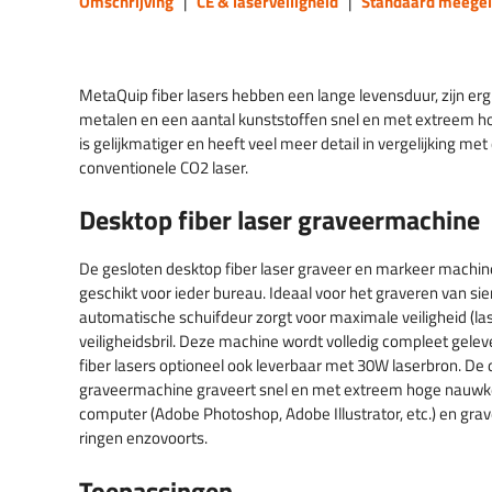
Omschrijving
|
CE & laserveiligheid
|
Standaard meegel
MetaQuip fiber lasers hebben een lange levensduur, zijn e
metalen en een aantal kunststoffen snel en met extreem ho
is gelijkmatiger en heeft veel meer detail in vergelijking m
conventionele CO2 laser.
Desktop fiber laser graveermachine
De gesloten desktop fiber laser graveer en markeer machin
geschikt voor ieder bureau. Ideaal voor het graveren van si
automatische schuifdeur zorgt voor maximale veiligheid (las
veiligheidsbril. Deze machine wordt volledig compleet gelev
fiber lasers optioneel ook leverbaar met 30W laserbron. De 
graveermachine graveert snel en met extreem hoge nauwk
computer (Adobe Photoshop, Adobe Illustrator, etc.) en gr
ringen enzovoorts.
Toepassingen