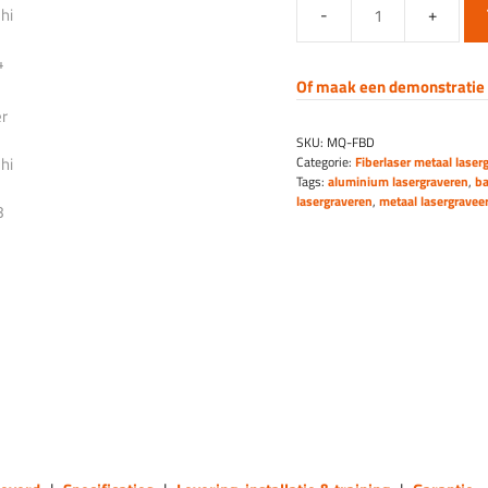
Gesloten
desktop
fiber
Of maak een demonstratie 
laser
graveermachine
SKU:
MQ-FBD
aantal
Categorie:
Fiberlaser metaal lase
Tags:
aluminium lasergraveren
,
ba
lasergraveren
,
metaal lasergravee