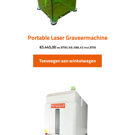
Portable Laser Graveermachine
€
5.445,00
ex.BTW |
€
6.588,45
incl.BTW
Toevoegen aan winkelwagen
Dit
product
heeft
meerdere
variaties.
Deze
optie
kan