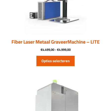
Deze
optie
kan
gekozen
worden
op
de
productpagina
Fiber Laser Metaal GraveerMachine – LITE
Prijsklasse:
€
4.499,00
-
€
4.999,00
€4.499,00
tot
Opties selecteren
€4.999,00
Dit
product
heeft
meerdere
variaties.
Deze