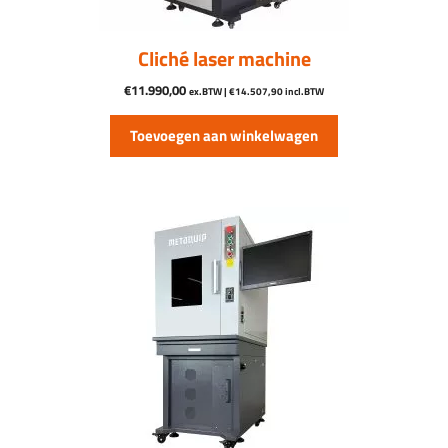
Cliché laser machine
€
11.990,00
ex.BTW |
€
14.507,90
incl.BTW
Toevoegen aan winkelwagen
Dit
product
heeft
meerdere
variaties.
Deze
optie
kan
gekozen
worden
op