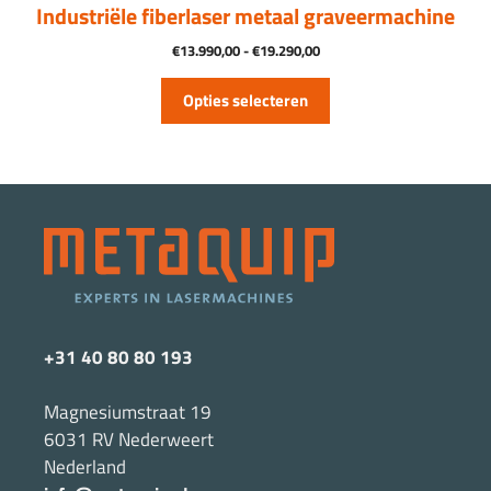
productpagina
Industriële fiberlaser metaal graveermachine
Prijsklasse:
€
13.990,00
-
€
19.290,00
€13.990,00
tot
Opties selecteren
€19.290,00
+31 40 80 80 193
Magnesiumstraat 19
6031 RV Nederweert
Nederland