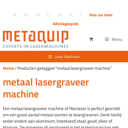
Ga
naar
NL
DE
EN
ES
FR
PL
IT
Kies uw laser
de
inhoud
Adviesgesprek
Menu
Laser Machines
Home
/ Producten getagged “metaal lasergraveer machine”
metaal lasergraveer
machine
Een metaal lasergraveer machine of fiberlaser is perfect geschikt
om een groot aantal metaal soorten te lasergraveren. Denk hierbij
onder andere aan aluminium, (roestvast) staal, goud, zilver of
titanium. De gravering zit permanent in het materiaal en kan niet