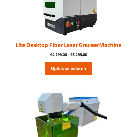
optie
kan
gekozen
worden
op
de
productpagina
Lite Desktop Fiber Laser GraveerMachine
Prijsklasse:
€
4.799,00
-
€
5.299,00
€4.799,00
tot
Opties selecteren
€5.299,00