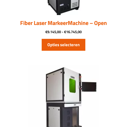
worden
op
de
productpagina
Fiber Laser MarkeerMachine – Open
Prijsklasse:
€
9.145,00
-
€
16.745,00
€9.145,00
tot
Opties selecteren
€16.745,00