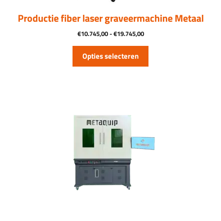
de
productpagina
Productie fiber laser graveermachine Metaal
Prijsklasse:
€
10.745,00
-
€
19.745,00
€10.745,00
tot
Opties selecteren
€19.745,00
Dit
product
heeft
meerdere
variaties.
Deze
optie
kan
gekozen
worden
op
de