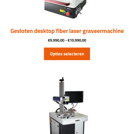
gekozen
worden
op
de
productpagina
Gesloten desktop fiber laser graveermachine
Prijsklasse:
€
9.990,00
-
€
10.990,00
€9.990,00
tot
Opties selecteren
€10.990,00
Dit
product
heeft
meerdere
variaties.
Deze
optie
kan
gekozen