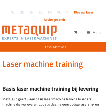
Ga
naar
NL
DE
EN
ES
FR
PL
IT
Kies uw laser
de
inhoud
Adviesgesprek
Menu
Laser Machines
Laser machine training
Basis laser machine training bij levering
MetaQuip geeft u een basis laser machine training bij iedere
machine die we leveren, zodat u daarna eenvoudige lasersnij- en