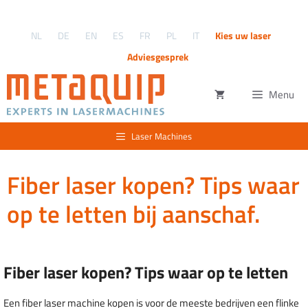
Ga
naar
NL
DE
EN
ES
FR
PL
IT
Kies uw laser
de
inhoud
Adviesgesprek
Menu
Laser Machines
Fiber laser kopen? Tips waar
op te letten bij aanschaf.
Fiber laser kopen? Tips waar op te letten
Een fiber laser machine kopen is voor de meeste bedrijven een flinke