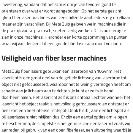
investering, vandaar dat het slim is om je van tevoren goed te
oriënteren over wat er wordt aangeboden. Op het eerste gezicht
lijken fiber laser machines van verschillende aanbieders erg op elkaar
maar er zijn verschillen. Bij MetaQuip geloven we in machines die in
de praktijk vooral praktisch, snel en veilig werken. Dit is ook terug te
zien in onze machines. Hieronder een korte opsomming van punten
waar wij van denken dat een goede fiberlaser aan moet voldoen.
Veiligheid van fiber laser machines
MetaQuip fiber lasers gebruiken een laserbron van 1064nm. Het
laserlicht is een groot deel van de gehele lichtweg van laserbron tot
object niet gefocusseerd, waardoor het te weinig vermogen heeft om
schade aan je lichaam aan te richten. Je kunt er zelfs je hand
doorheen halen. Het laserlicht zelf is onzichtbaar, echter wanneer het
laserlicht het object raakt is het volledig gefocusseerd en ontstaat er
heel kort een heel intense lichtspot. Denk hierbij aan een lichtspot als
bij laserlassen: niet inkijken dus. Er zijn een aantal opties om je ogen
te beschermen, de simpelste is het gebruik van een laserbril zoals wij
aanraden bij gebruik van een open fiberlaser, een uitvoering waarbij je