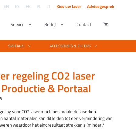
EN
ES
FR
PL
IT
Kies uw laser
Adviesgesprek
Service
Bedrijf
Contact
n – UV lasers
snijders
Soort materiaal
Software & ontwerpen
SPECIALS
ACCESSORIES & FILTERS
Volledige materiaallijst voor lasersnijden en
ergraveren
lasersnijders
Basis vector & foto bewerken
lasergraveren. Staat uw materiaal er niet
bij? Wij testen uw materiaal kosteloos.
veren
 fibersnijder
Foto’s graveren met PhotoGrav
er regeling CO2 laser
Voorbeelden van laserprojecten
averen
er metaal snijden
Laser machine software
Bekijk wat je kunt maken met een laser
Productie & Portaal
techniek.
fiberlaser
jkwaliteit
Training Laserworks software
Training EZCAD software
TW
egeling voor CO2 laser machines maakt de laserkop
en aantal materialen kan dit leiden tot een vermindering van
averen waardoor het eindresultaat strakker is (minder /