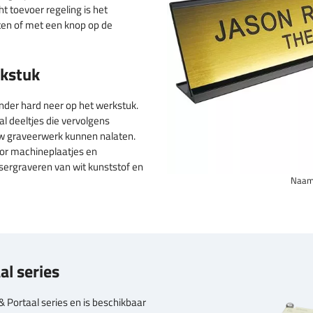
ht toevoer regeling is het
ten of met een knop op de
rkstuk
nder hard neer op het werkstuk.
l deeltjes die vervolgens
w graveerwerk kunnen nalaten.
oor machineplaatjes en
lasergraveren van wit kunststof en
Naamp
al series
& Portaal series en is beschikbaar