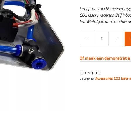
rs graveren
Let op: deze lucht toevoer re
delen
CO2 laser machines. Zelf inbo
kan MetaQuip deze module ac
Lucht
toevoer
regeling
Of maak een demonstratie 
CO2
laser
SKU:
MQ-LUC
machines
Categorie:
Accessories CO2 laser 
-
Productie
&
Portaal
aantal