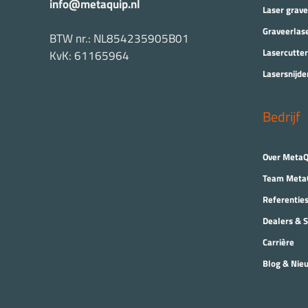
info@metaquip.nl
Laser grav
Graveerlas
BTW nr.: NL854235905B01
Lasercutter
KvK: 61165964
Lasersnijde
Bedrijf
Over MetaQ
Team Meta
Referentie
Dealers & 
Carrière
Blog & Nie