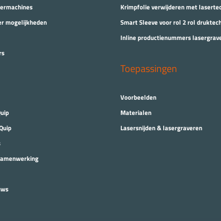
eermachines
Krimpfolie verwijderen met laserte
er mogelijkheden
Smart Sleeve voor rol 2 rol druktec
Inline productienummers lasergrav
rs
Toepassingen
Voorbeelden
uip
Materialen
Quip
Lasersnijden & lasergraveren
s
Samenwerking
uws