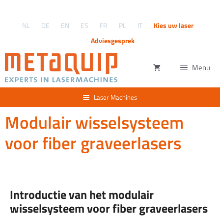
Ga
naar
NL
DE
EN
ES
FR
PL
IT
Kies uw laser
de
inhoud
Adviesgesprek
Menu
Laser Machines
Modulair wisselsysteem
voor fiber graveerlasers
Introductie van het modulair
wisselsysteem voor fiber graveerlasers