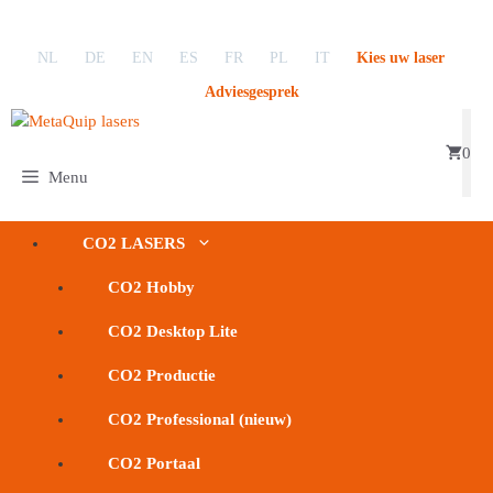
Ga
naar
NL
DE
EN
ES
FR
PL
IT
Kies uw laser
de
inhoud
Adviesgesprek
0
Menu
CO2 LASERS
CO2 Hobby
CO2 Desktop Lite
CO2 Productie
CO2 Professional (nieuw)
CO2 Portaal