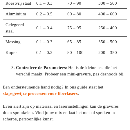
Roestvrij staal
0.1 – 0.3
70 – 90
300 – 500
Aluminium
0.2 – 0.5
60 – 80
400 – 600
Gelegeerd
0.1 – 0.4
75 – 95
250 – 400
staal
Messing
0.1 – 0.3
65 – 85
350 – 500
Koper
0.1 – 0.2
80 – 100
200 – 350
Controleer de Parameters
: Het is de kleine test die het
verschil maakt. Probeer een mini-gravure, pas desnoods bij.
Een ondersteunende hand nodig? In ons guide staat het
stapsgewijze processen voor fiberlasers
.
Even alert zijn op materiaal en laserinstellingen kan de gravures
doen sprankelen. Vind jouw mix en laat het metaal spreken in
scherpe, persoonlijke kunst.