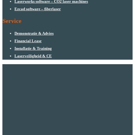
Laserworks software – CO2 laser machines
Ezcad software – fiberlaser
Service
Demonstratie & Advies
Financial Lease
Installatie & Training
Laserveiligheid & CE