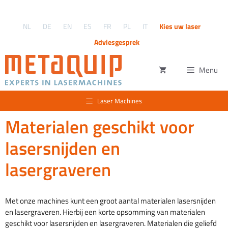
Ga
naar
NL
DE
EN
ES
FR
PL
IT
Kies uw laser
de
inhoud
Adviesgesprek
Menu
Laser Machines
Materialen geschikt voor
lasersnijden en
lasergraveren
Met onze machines kunt een groot aantal materialen lasersnijden
en lasergraveren. Hierbij een korte opsomming van materialen
geschikt voor lasersnijden en lasergraveren. Materialen die geliefd