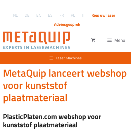
Ga
naar
NL
DE
EN
ES
FR
PL
IT
Kies uw laser
de
inhoud
Adviesgesprek
Menu
Laser Machines
MetaQuip lanceert webshop
voor kunststof
plaatmateriaal
PlasticPlaten.com webshop voor
kunststof plaatmateriaal