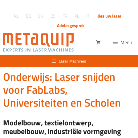
Ga
naar
NL
DE
EN
ES
FR
PL
IT
Kies uw laser
de
inhoud
Adviesgesprek
Menu
Laser Machines
Onderwijs: Laser snijden
voor FabLabs,
Universiteiten en Scholen
Modelbouw, textielontwerp,
meubelbouw, industriële vormgeving