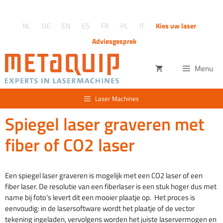
Ga
naar
NL
DE
EN
ES
FR
PL
IT
Kies uw laser
de
inhoud
Adviesgesprek
Menu
Laser Machines
Spiegel laser graveren met
fiber of CO2 laser
Een spiegel laser graveren is mogelijk met een CO2 laser of een
fiber laser. De resolutie van een fiberlaser is een stuk hoger dus met
name bij foto’s levert dit een mooier plaatje op. Het proces is
eenvoudig: in de lasersoftware wordt het plaatje of de vector
tekening ingeladen, vervolgens worden het juiste laservermogen en