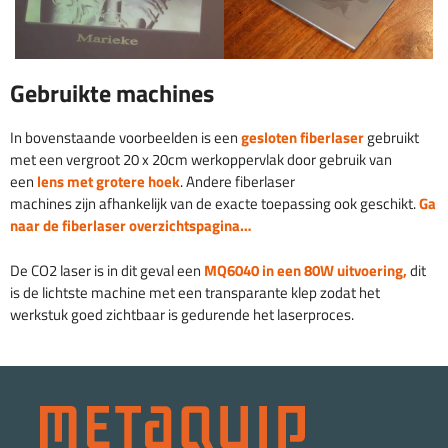
Gebruikte machines
In bovenstaande voorbeelden is een
gesloten fiberlaser
gebruikt
met een vergroot 20 x 20cm werkoppervlak door gebruik van
een
lens met grotere hoek
. Andere fiberlaser
machines zijn afhankelijk van de exacte toepassing ook geschikt.
Ga
naar de fiberlaser overzichtspagina…
De CO2 laser is in dit geval een
MQ6040 in een 80W uitvoering,
dit
is de lichtste machine met een transparante klep zodat het
werkstuk goed zichtbaar is gedurende het laserproces.