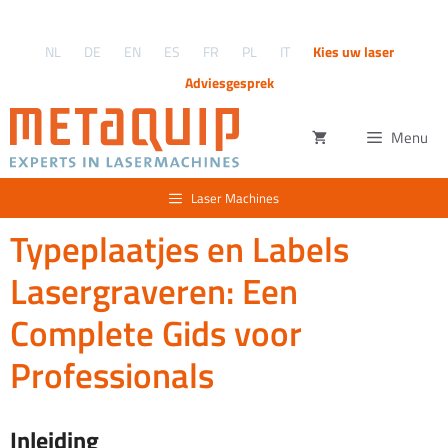
Ga
naar
NL
DE
EN
ES
FR
PL
IT
Kies uw laser
de
inhoud
Adviesgesprek
Menu
Laser Machines
Typeplaatjes en Labels
Lasergraveren: Een
Complete Gids voor
Professionals
Inleiding