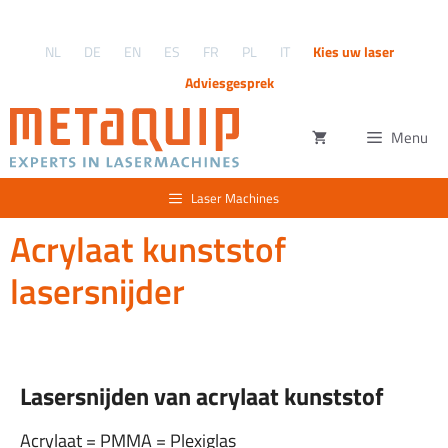
Ga
naar
NL
DE
EN
ES
FR
PL
IT
Kies uw laser
de
inhoud
Adviesgesprek
Menu
Laser Machines
Acrylaat kunststof
lasersnijder
Lasersnijden van acrylaat kunststof
Acrylaat = PMMA = Plexiglas