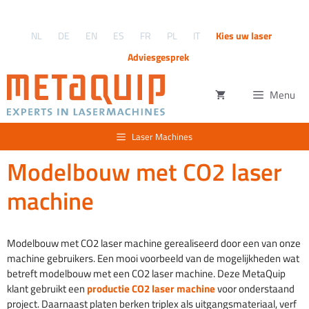
Ga
naar
NL
DE
EN
ES
FR
PL
IT
Kies uw laser
de
inhoud
Adviesgesprek
Menu
Laser Machines
Modelbouw met CO2 laser
machine
Modelbouw met CO2 laser machine gerealiseerd door een van onze
machine gebruikers. Een mooi voorbeeld van de mogelijkheden wat
betreft modelbouw met een CO2 laser machine. Deze MetaQuip
klant gebruikt een
productie CO2 laser machine
voor onderstaand
project. Daarnaast platen berken triplex als uitgangsmateriaal, verf